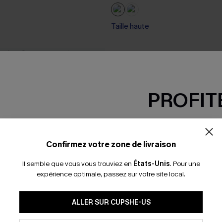
Taille haute
PROFITE
-15% dès 2 A
*Un code par command
Confirmez votre zone de livraison
Il semble que vous vous trouviez en
États-Unis
.
Pour une
expérience optimale, passez sur votre site local.
En soumettant votre adresse e-
ALLER SUR CUPSHE-US
mails marketing (y compris du
reconnaissez avoir pris conna
pouvons utiliser les données co