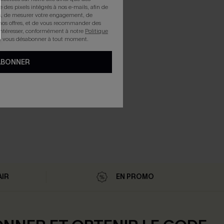
e des pixels intégrés à nos e-mails, afin de
rts, de mesurer votre engagement, de
nos offres, et de vous recommander des
intéresser, conformément à notre
Politique
z vous désabonner à tout moment.
ABONNER
AIR
EN PROMO