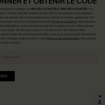
ONNER ET OBTENIR LE CODE
maintenant et profitez de
-15% DÈS 2 ACHETÉS & -25% DÈS 4 ACHETÉS
! *Un
de. Chaque code est valable une seule fois.
En soumettant votre adresse e-
tez de recevoir des e-mails marketing (y compris du contenu généré par l'IA)
connaissez avoir pris connaissance de nos
Termes & Conditions
. Nous pouvons
ées collectées sur notre site ainsi que des technologies de suivi, telles que des
 nos e-mails, afin de savoir si ceux-ci ont été ouverts, de mesurer votre
personnaliser nos contenus et nos offres, et de vous recommander des produits
 vous intéresser, conformément à notre
Politique de confidentialité
. Vous pouvez
r à tout moment.
NNER