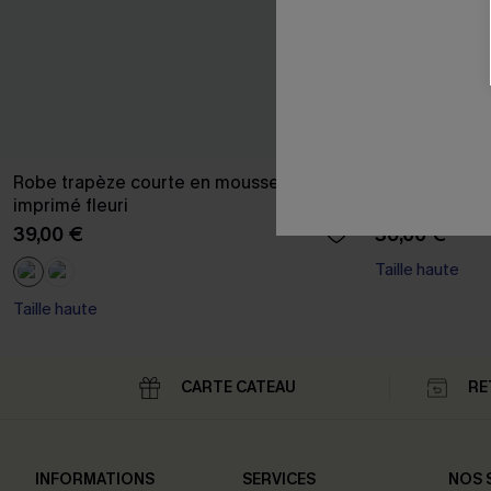
Robe trapèze courte en mousseline à
Robe courte à
imprimé fleuri
paysannes
39,00 €
36,00 €
Taille haute
Taille haute
CARTE CATEAU
RE
INFORMATIONS
SERVICES
NOS 