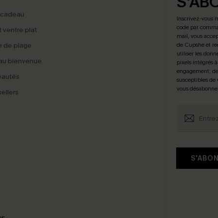
S'AB
 cadeau
Inscrivez-vous 
code par comman
t ventre plat
mail, vous accep
 de plage
de Cupshe et re
utiliser les donn
au bienvenue
pixels intégrés à
engagement, de 
eautés
susceptibles de
vous désabonne
ellers
S'ABO