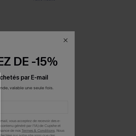
Z DE -15%
chetés par E-mail
e, valable une seule fois.
mail, vous acceptez de recevoir des e-
 contenu généré par l'IA) de Cupshe et
issance de nos
Termes & Conditions
. Nous
llectées sur notre site ainsi que des