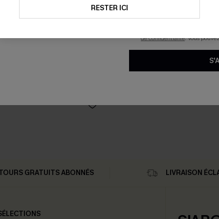
technologies de suivi, telles qu
RESTER ICI
savoir si ceux-ci ont été ouve
personnaliser nos contenus et 
produits susceptibles de vous 
de confidentialité
. Vous pouve
S'
 petites fleurs et manches
TOURS GRATUITS ABONNÉS
LIVRAISON ÉCL
SÉLECTIONS