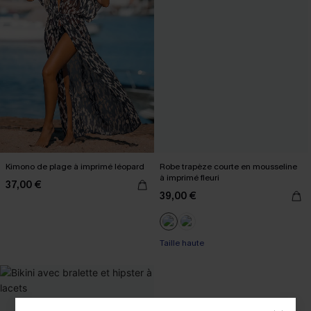
Kimono de plage à imprimé léopard
Robe trapèze courte en mousseline
à imprimé fleuri
37,00 €
39,00 €
Taille haute