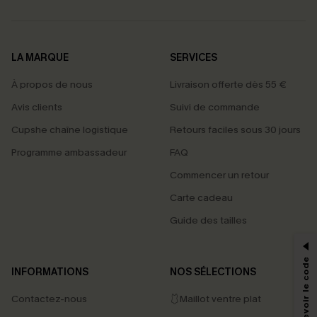
LA MARQUE
SERVICES
À propos de nous
Livraison offerte dès 55 €
Avis clients
Suivi de commande
Cupshe chaîne logistique
Retours faciles sous 30 jours
Programme ambassadeur
FAQ
Commencer un retour
Carte cadeau
PROFITEZ DE -15%
Guide des tailles
-15% dès 2 Achetés par E-mail
*Un code par commande, valable une seule fois.
INFORMATIONS
NOS SÉLECTIONS
Contactez-nous
🩱Maillot ventre plat
En soumettant votre adresse e-mail, vous acceptez de recevoir des e-mails