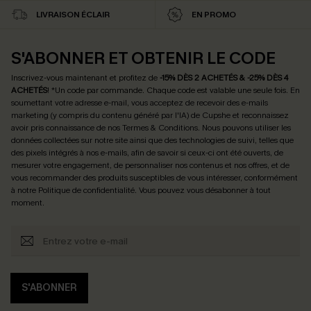
LIVRAISON ÉCLAIR
EN PROMO
S'ABONNER ET OBTENIR LE CODE
Inscrivez-vous maintenant et profitez de
-15% DÈS 2 ACHETÉS & -25% DÈS 4
ACHETÉS
! *Un code par commande. Chaque code est valable une seule fois.
En
soumettant votre adresse e-mail, vous acceptez de recevoir des e-mails
marketing (y compris du contenu généré par l'IA) de Cupshe et reconnaissez
avoir pris connaissance de nos
Termes & Conditions
. Nous pouvons utiliser les
données collectées sur notre site ainsi que des technologies de suivi, telles que
des pixels intégrés à nos e-mails, afin de savoir si ceux-ci ont été ouverts, de
mesurer votre engagement, de personnaliser nos contenus et nos offres, et de
vous recommander des produits susceptibles de vous intéresser, conformément
à notre
Politique de confidentialité
. Vous pouvez vous désabonner à tout
moment.
S'ABONNER