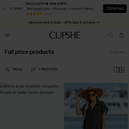
EXCLU APP 📲 -15% SUPP.
Obtenez
Téléchargez pour -15% supp. + livraison offerts !
* Livraison éclair 2-3 jours ouvrés >>
50 k+
Abonnement E-mail : -25% dès 4 achetés >>
Full price products
5
articles
Filtres
TRIER PAR