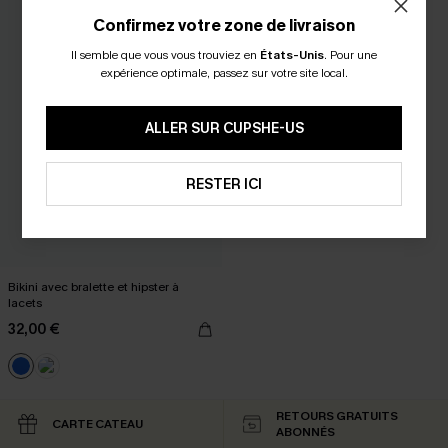
Confirmez votre zone de livraison
Il semble que vous vous trouviez en
États-Unis
.
Pour une
expérience optimale, passez sur votre site local.
ALLER SUR CUPSHE-US
RESTER ICI
Bikini avec bralette et hipster à
lacets
32,00 €
RETOURS GRATUITS
CARTE CATEAU
ABONNÉS