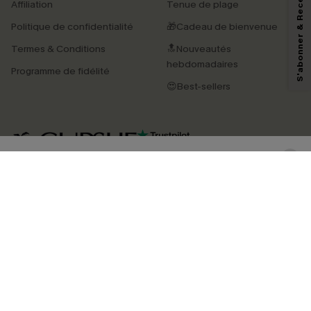
S'abonner & Recevoir le code
Affiliation
Tenue de plage
marketing (y compris du contenu généré par l'IA) de Cupshe et
reconnaissez avoir pris connaissance de nos
Termes & Conditions
. Nous
Politique de confidentialité
🎁Cadeau de bienvenue
pouvons utiliser les données collectées sur notre site ainsi que des
technologies de suivi, telles que des pixels intégrés à nos e-mails, afin de
Termes & Conditions
🔝Nouveautés
savoir si ceux-ci ont été ouverts, de mesurer votre engagement, de
personnaliser nos contenus et nos offres, et de vous recommander des
hebdomadaires
Programme de fidélité
produits susceptibles de vous intéresser, conformément à notre
Politique de
confidentialité
. Vous pouvez vous désabonner à tout moment.
😍Best-sellers
S'ABONNER
4.4
TÉLÉCHARGEZ L’APP CUPSHE
SUIVEZ-NOUS