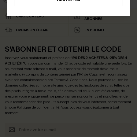
RETOURS GRATUITS
CARTE CATEAU
ABONNÉS
LIVRAISON ÉCLAIR
EN PROMO
S'ABONNER ET OBTENIR LE CODE
Inscrivez-vous maintenant et profitez de
-15% DÈS 2 ACHETÉS & -25% DÈS 4
ACHETÉS
! *Un code par commande. Chaque code est valable une seule fois.
En
soumettant votre adresse e-mail, vous acceptez de recevoir des e-mails
marketing (y compris du contenu généré par l'IA) de Cupshe et reconnaissez
avoir pris connaissance de nos
Termes & Conditions
. Nous pouvons utiliser les
données collectées sur notre site ainsi que des technologies de suivi, telles que
des pixels intégrés à nos e-mails, afin de savoir si ceux-ci ont été ouverts, de
mesurer votre engagement, de personnaliser nos contenus et nos offres, et de
vous recommander des produits susceptibles de vous intéresser, conformément
à notre
Politique de confidentialité
. Vous pouvez vous désabonner à tout
moment.