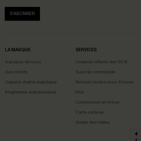
S'ABONNER
LA MARQUE
SERVICES
À propos de nous
Livraison offerte dès 55 €
Avis clients
Suivi de commande
Cupshe chaîne logistique
Retours faciles sous 30 jours
Programme ambassadeur
FAQ
Commencer un retour
Carte cadeau
PROFITEZ DE -15%
Guide des tailles
-15% dès 2 Achetés par E-mail
*Un code par commande, valable une seule fois.