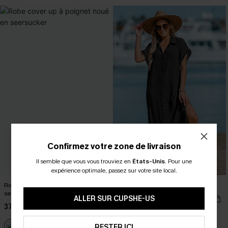
Confirmez votre zone de livraison
Il semble que vous vous trouviez en
États-Unis
.
Pour une
expérience optimale, passez sur votre site local.
Robe cover up à poignet noué en
Robe chemise cover up à boutons
seersucker
33,00 €
ALLER SUR CUPSHE-US
37,00 €
RESTER ICI