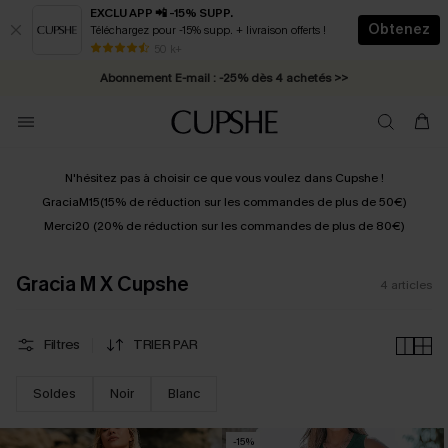
EXCLU APP 📲 -15% SUPP.
Obtenez
Téléchargez pour -15% supp. + livraison offerts !
* Livraison éclair 2-3 jours ouvrés >>
50 k+
Abonnement E-mail : -25% dès 4 achetés >>
N'hésitez pas à choisir ce que vous voulez dans Cupshe !
GraciaM15
(15% de réduction sur les commandes de plus de 50€)
Merci20 (20% de réduction sur les commandes de plus de 80€)
Gracia M X Cupshe
4
articles
Filtres
TRIER PAR
Soldes
Noir
Blanc
-15%