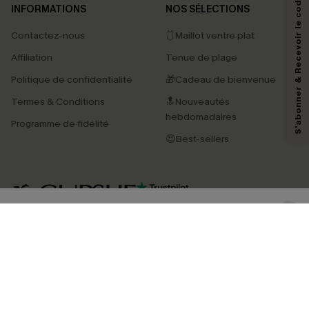
S'abonner & Recevoir le code
INFORMATIONS
NOS SÉLECTIONS
Contactez-nous
🩱Maillot ventre plat
En soumettant votre adresse e-mail, vous acceptez de recevoir des e-mails
Affiliation
Tenue de plage
marketing (y compris du contenu généré par l'IA) de Cupshe et
reconnaissez avoir pris connaissance de nos
Termes & Conditions
. Nous
Politique de confidentialité
🎁Cadeau de bienvenue
pouvons utiliser les données collectées sur notre site ainsi que des
technologies de suivi, telles que des pixels intégrés à nos e-mails, afin de
Termes & Conditions
🔝Nouveautés
savoir si ceux-ci ont été ouverts, de mesurer votre engagement, de
personnaliser nos contenus et nos offres, et de vous recommander des
hebdomadaires
Programme de fidélité
produits susceptibles de vous intéresser, conformément à notre
Politique de
confidentialité
. Vous pouvez vous désabonner à tout moment.
😍Best-sellers
S'ABONNER
4.4
TÉLÉCHARGEZ L’APP CUPSHE