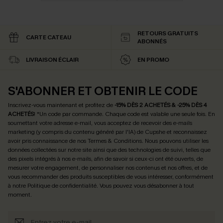
RETOURS GRATUITS
CARTE CATEAU
ABONNÉS
LIVRAISON ÉCLAIR
EN PROMO
S'ABONNER ET OBTENIR LE CODE
Inscrivez-vous maintenant et profitez de
-15% DÈS 2 ACHETÉS & -25% DÈS 4
ACHETÉS
! *Un code par commande. Chaque code est valable une seule fois.
En
soumettant votre adresse e-mail, vous acceptez de recevoir des e-mails
marketing (y compris du contenu généré par l'IA) de Cupshe et reconnaissez
avoir pris connaissance de nos
Termes & Conditions
. Nous pouvons utiliser les
données collectées sur notre site ainsi que des technologies de suivi, telles que
des pixels intégrés à nos e-mails, afin de savoir si ceux-ci ont été ouverts, de
mesurer votre engagement, de personnaliser nos contenus et nos offres, et de
vous recommander des produits susceptibles de vous intéresser, conformément
à notre
Politique de confidentialité
. Vous pouvez vous désabonner à tout
moment.