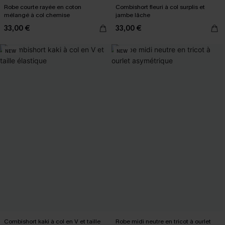
Robe courte rayée en coton
Combishort fleuri à col surplis et
mélangé à col chemise
jambe lâche
33,00 €
33,00 €
NEW
NEW
Combishort kaki à col en V et taille
Robe midi neutre en tricot à ourlet