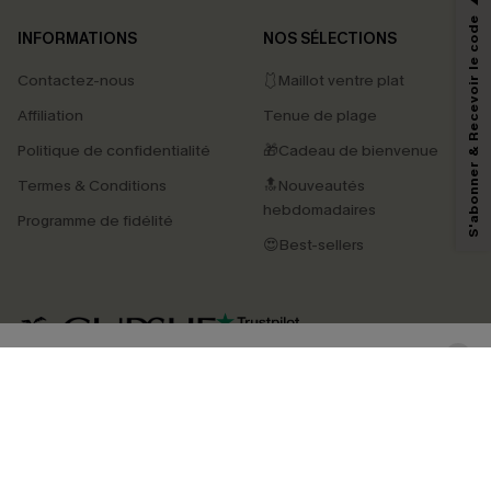
*Un code par commande, valable une seule fois.
S'abonner & Recevoir le code
INFORMATIONS
NOS SÉLECTIONS
Contactez-nous
🩱Maillot ventre plat
En soumettant votre adresse e-mail, vous acceptez de recevoir des e-mails
Affiliation
Tenue de plage
marketing (y compris du contenu généré par l'IA) de Cupshe et
reconnaissez avoir pris connaissance de nos
Termes & Conditions
. Nous
Politique de confidentialité
🎁Cadeau de bienvenue
pouvons utiliser les données collectées sur notre site ainsi que des
technologies de suivi, telles que des pixels intégrés à nos e-mails, afin de
Termes & Conditions
🔝Nouveautés
savoir si ceux-ci ont été ouverts, de mesurer votre engagement, de
personnaliser nos contenus et nos offres, et de vous recommander des
hebdomadaires
Programme de fidélité
produits susceptibles de vous intéresser, conformément à notre
Politique de
confidentialité
. Vous pouvez vous désabonner à tout moment.
😍Best-sellers
S'ABONNER
4.4
TÉLÉCHARGEZ L’APP CUPSHE