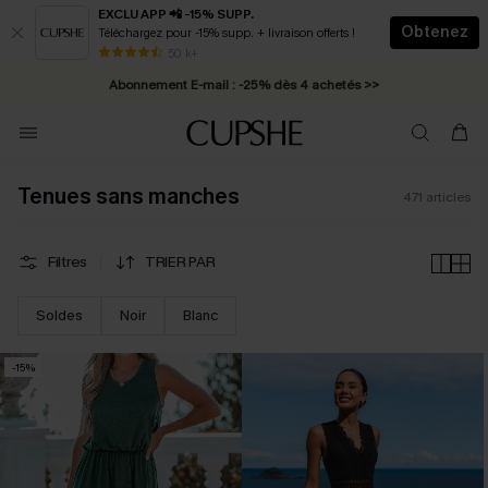
EXCLU APP 📲 -15% SUPP.
Obtenez
Téléchargez pour -15% supp. + livraison offerts !
Abonnement E-mail : -25% dès 4 achetés >>
50 k+
* Livraison éclair 2-3 jours ouvrés >>
Tenues sans manches
471
articles
Filtres
TRIER PAR
Soldes
Noir
Blanc
-15%