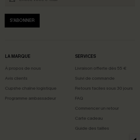
S'ABONNER
LA MARQUE
SERVICES
À propos de nous
Livraison offerte dès 55 €
Avis clients
Suivi de commande
Cupshe chaîne logistique
Retours faciles sous 30 jours
Programme ambassadeur
FAQ
Commencer un retour
Carte cadeau
PROFITEZ DE -15%
Guide des tailles
-15% dès 2 Achetés par E-mail