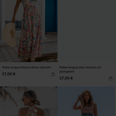
Robe longue fleurie allure estivale
Robe longue bleu marine col
plongeant
37,00 €
37,00 €