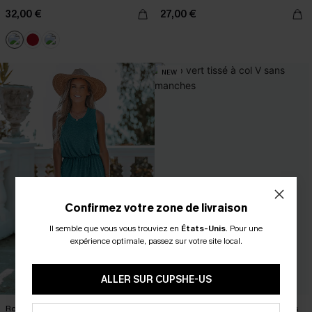
32,00 €
27,00 €
NEW
Confirmez votre zone de livraison
Il semble que vous vous trouviez en
États-Unis
.
Pour une
expérience optimale, passez sur votre site local.
ALLER SUR CUPSHE-US
Robe bleu sarcelle col rond
Top vert tissé à col V sans manches