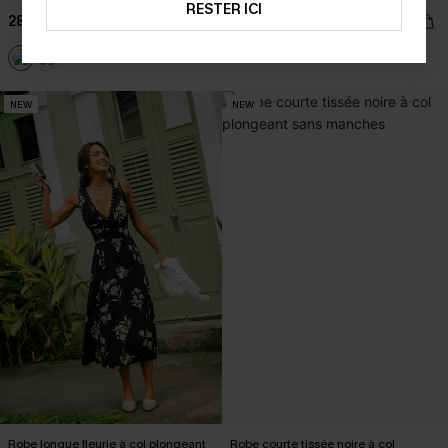
RESTER ICI
28,00 €
29,00 €
NEW
NEW
Robe longue fleurie à col plongeant
Robe courte tissée noire à col