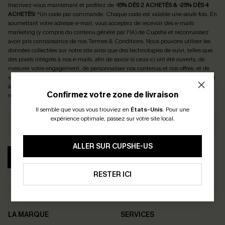
Inscrivez-vous maintenant et profitez de
-15% DÈS 2 ACHETÉS & -25% DÈS 4
ACHETÉS
! *Un code par commande. Chaque code est valable une seule fois.
En
soumettant votre adresse e-mail, vous acceptez de recevoir des e-mails
marketing (y compris du contenu généré par l'IA) de Cupshe et reconnaissez
avoir pris connaissance de nos
Termes & Conditions
. Nous pouvons utiliser les
données collectées sur notre site ainsi que des technologies de suivi, telles que
des pixels intégrés à nos e-mails, afin de savoir si ceux-ci ont été ouverts, de
mesurer votre engagement, de personnaliser nos contenus et nos offres, et de
vous recommander des produits susceptibles de vous intéresser, conformément
à notre
Politique de confidentialité
. Vous pouvez vous désabonner à tout
Confirmez votre zone de livraison
moment.
Il semble que vous vous trouviez en
États-Unis
.
Pour une
expérience optimale, passez sur votre site local.
ALLER SUR CUPSHE-US
S'ABONNER
RESTER ICI
LA MARQUE
SERVICES