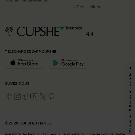
Programme de fidélité
😍Best-sellers
4.4
PROFITEZ DE -15%
TÉLÉCHARGEZ L’APP CUPSHE
-15% dès 2 Achetés par E-mail
*Un code par commande, valable une seule fois.
S'abonner & Recevoir le code
SUIVEZ-NOUS
En soumettant votre adresse e-mail, vous acceptez de recevoir des e-mails
marketing (y compris du contenu généré par l'IA) de Cupshe et
reconnaissez avoir pris connaissance de nos
Termes & Conditions
. Nous
pouvons utiliser les données collectées sur notre site ainsi que des
technologies de suivi, telles que des pixels intégrés à nos e-mails, afin de
savoir si ceux-ci ont été ouverts, de mesurer votre engagement, de
©2026 CUPSHE FRANCE
personnaliser nos contenus et nos offres, et de vous recommander des
produits susceptibles de vous intéresser, conformément à notre
Politique de
Voir nôtre
déclaration d'accessibilité
et notre
politique de confidentialité.