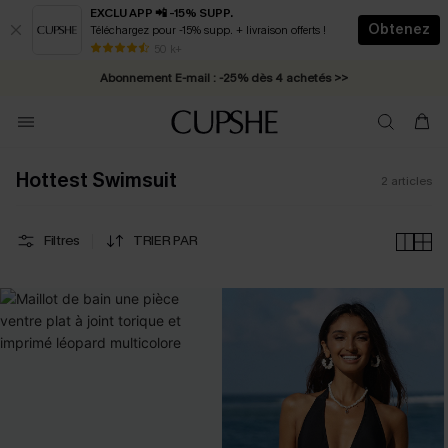
EXCLU APP 📲 -15% SUPP.
Obtenez
Téléchargez pour -15% supp. + livraison offerts !
* Livraison éclair 2-3 jours ouvrés >>
50 k+
Abonnement E-mail : -25% dès 4 achetés >>
Hottest Swimsuit
2
articles
Filtres
TRIER PAR