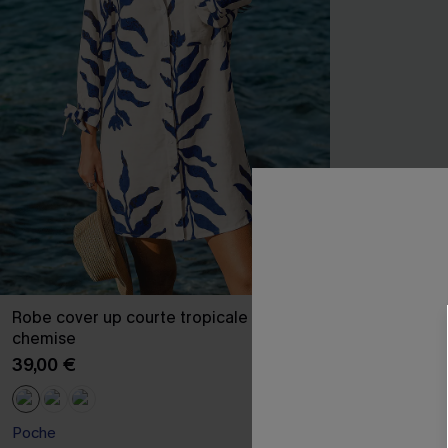
Robe cover up courte tropicale à col
Combishort ra
chemise
large
39,00 €
33,00 €
Poche
Poche