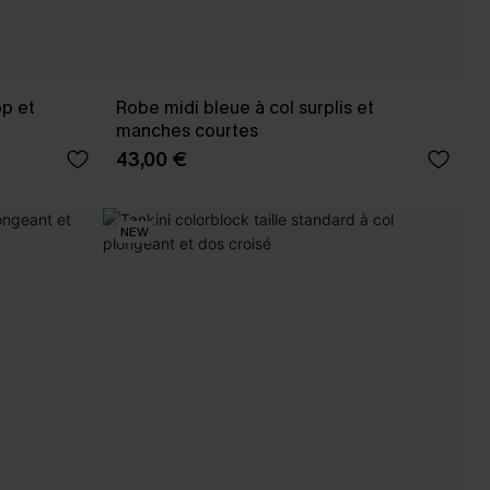
op et
Robe midi bleue à col surplis et
manches courtes
43,00 €
NEW