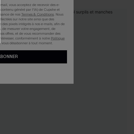
mail, vous acceptez de recevoir des e-
 contenu généré par l'IA) de Cupshe et
issance de nos
Termes & Conditions
. Nous
NEW
llectées sur notre site ainsi que des
e des pixels intégrés à nos e-mails, afin de
rts, de mesurer votre engagement, de
nos offres, et de vous recommander des
intéresser, conformément à notre
Politique
z vous désabonner à tout moment.
ABONNER