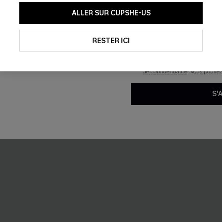
En soumettant votre adresse e-
ALLER SUR CUPSHE-US
mails marketing (y compris du
reconnaissez avoir pris conna
NEW
pouvons utiliser les données co
technologies de suivi, telles qu
RESTER ICI
savoir si ceux-ci ont été ouve
personnaliser nos contenus et 
produits susceptibles de vous 
de confidentialité
. Vous pouve
S'