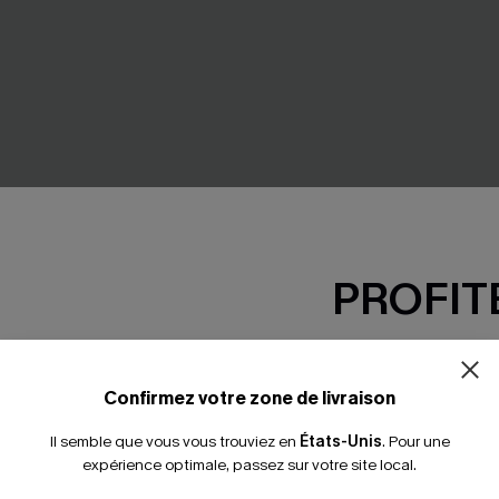
PROFITE
yé à col cranté et jambe
Robe longue bleue à col V sa
-15% dès 2 A
manches
*Un code par command
Confirmez votre zone de livraison
39,00 €
Il semble que vous vous trouviez en
États-Unis
.
Pour une
expérience optimale, passez sur votre site local.