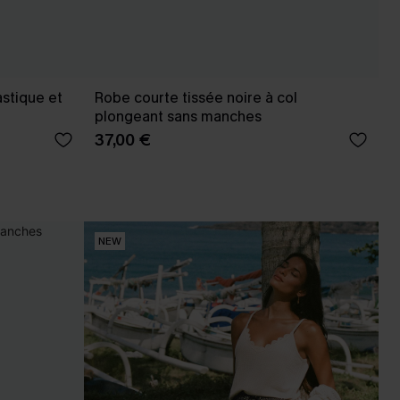
astique et
Robe courte tissée noire à col
plongeant sans manches
37,00 €
NEW