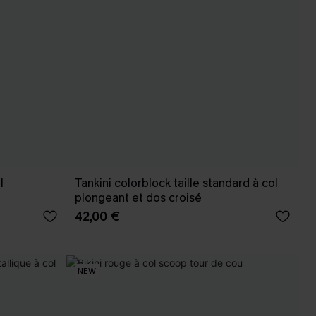
l
Tankini colorblock taille standard à col
plongeant et dos croisé
42,00 €
NEW