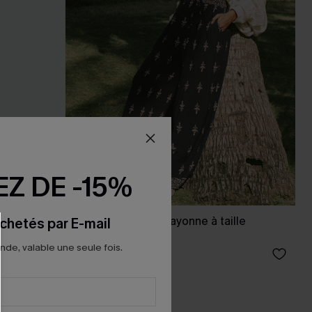
Z DE -15%
ns
Pantalon orné en rayonne à taille
chetés par E-mail
élastique
e, valable une seule fois.
33,00 €
Poche