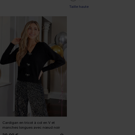
Taille haute
Cardigan en tricot à col en V et
manches longues avec nœud noir