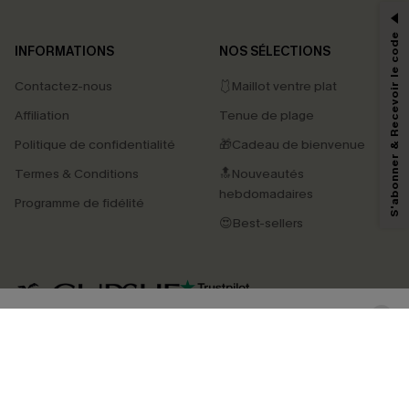
-15% dès 2 Achetés par E-mail
*Un code par commande, valable une seule fois.
S'abonner & Recevoir le code
INFORMATIONS
NOS SÉLECTIONS
Contactez-nous
🩱Maillot ventre plat
En soumettant votre adresse e-mail, vous acceptez de recevoir des e-mails
Affiliation
Tenue de plage
marketing (y compris du contenu généré par l'IA) de Cupshe et
reconnaissez avoir pris connaissance de nos
Termes & Conditions
. Nous
Politique de confidentialité
🎁Cadeau de bienvenue
pouvons utiliser les données collectées sur notre site ainsi que des
technologies de suivi, telles que des pixels intégrés à nos e-mails, afin de
Termes & Conditions
🔝Nouveautés
savoir si ceux-ci ont été ouverts, de mesurer votre engagement, de
personnaliser nos contenus et nos offres, et de vous recommander des
hebdomadaires
Programme de fidélité
produits susceptibles de vous intéresser, conformément à notre
Politique de
confidentialité
. Vous pouvez vous désabonner à tout moment.
😍Best-sellers
S'ABONNER
4.4
TÉLÉCHARGEZ L’APP CUPSHE