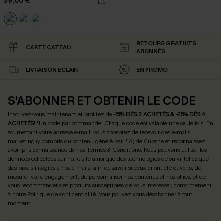
39,00 €
RETOURS GRATUITS
CARTE CATEAU
ABONNÉS
LIVRAISON ÉCLAIR
EN PROMO
S'ABONNER ET OBTENIR LE CODE
Inscrivez-vous maintenant et profitez de
-15% DÈS 2 ACHETÉS & -25% DÈS 4
ACHETÉS
! *Un code par commande. Chaque code est valable une seule fois.
En
soumettant votre adresse e-mail, vous acceptez de recevoir des e-mails
marketing (y compris du contenu généré par l'IA) de Cupshe et reconnaissez
avoir pris connaissance de nos
Termes & Conditions
. Nous pouvons utiliser les
données collectées sur notre site ainsi que des technologies de suivi, telles que
des pixels intégrés à nos e-mails, afin de savoir si ceux-ci ont été ouverts, de
mesurer votre engagement, de personnaliser nos contenus et nos offres, et de
vous recommander des produits susceptibles de vous intéresser, conformément
à notre
Politique de confidentialité
. Vous pouvez vous désabonner à tout
moment.