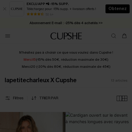
EXCLU APP 📲 -15% SUPP.
Obtenez
Téléchargez pour -15% supp. + livraison offerts !
* Livraison éclair 2-3 jours ouvrés >>
50 k+
Abonnement E-mail : -25% dès 4 achetés >>
N'hésitez pas à choisir ce que vous voulez dans Cupshe !
Merci15
(-15% dès 50€, réduction maximale de 30€)
Merci20 (-20% dès 80€, réduction maximale de 45€)
lapetitecharleux X Cupshe
13
articles
Filtres
TRIER PAR