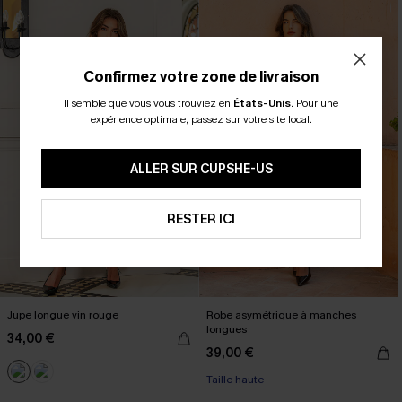
Confirmez votre zone de livraison
Il semble que vous vous trouviez en
États-Unis
.
Pour une
expérience optimale, passez sur votre site local.
ALLER SUR CUPSHE-US
RESTER ICI
Jupe longue vin rouge
Robe asymétrique à manches
longues
34,00 €
39,00 €
Taille haute