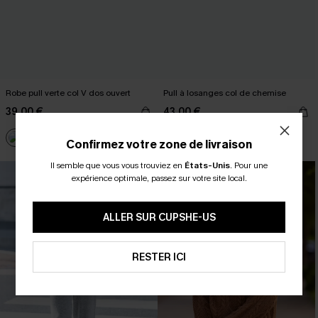
Robe pull verte col V dos ouvert
Pull à losanges col de chemise
39,00 €
43,00 €
Confirmez votre zone de livraison
Il semble que vous vous trouviez en
États-Unis
.
Pour une
expérience optimale, passez sur votre site local.
ALLER SUR CUPSHE-US
RESTER ICI