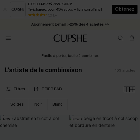
EXCLU APP 📲 -15% SUPP.
Obtenez
Téléchargez pour -15% supp. + livraison offerts !
Abonnement E-mail : -25% dès 4 achetés >>
50 k+
* Livraison éclair 2-3 jours ouvrés >>
Facile à porter, facile à combiner.
L'artiste de la combinaison
163
articles
Filtres
TRIER PAR
Soldes
Noir
Blanc
NEW
NEW