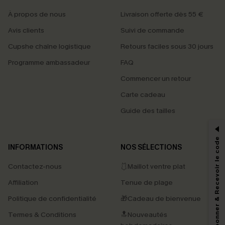
À propos de nous
Livraison offerte dès 55 €
Avis clients
Suivi de commande
Cupshe chaîne logistique
Retours faciles sous 30 jours
Programme ambassadeur
FAQ
Commencer un retour
Carte cadeau
PROFITEZ DE -15%
Guide des tailles
-15% dès 2 Achetés par E-mail
*Un code par commande, valable une seule fois.
S'abonner & Recevoir le code
INFORMATIONS
NOS SÉLECTIONS
Contactez-nous
🩱Maillot ventre plat
En soumettant votre adresse e-mail, vous acceptez de recevoir des e-mails
Affiliation
Tenue de plage
marketing (y compris du contenu généré par l'IA) de Cupshe et
reconnaissez avoir pris connaissance de nos
Termes & Conditions
. Nous
Politique de confidentialité
🎁Cadeau de bienvenue
pouvons utiliser les données collectées sur notre site ainsi que des
technologies de suivi, telles que des pixels intégrés à nos e-mails, afin de
Termes & Conditions
🔝Nouveautés
savoir si ceux-ci ont été ouverts, de mesurer votre engagement, de
personnaliser nos contenus et nos offres, et de vous recommander des