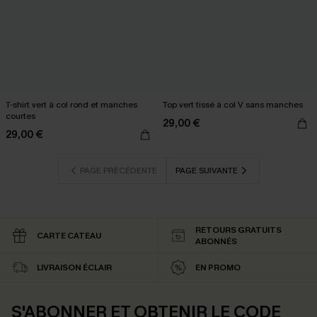
T-shirt vert à col rond et manches
Top vert tissé à col V sans manches
courtes
29,00 €
29,00 €
PAGE PRÉCÉDENTE
PAGE SUIVANTE
RETOURS GRATUITS
CARTE CATEAU
ABONNÉS
LIVRAISON ÉCLAIR
EN PROMO
S'ABONNER ET OBTENIR LE CODE