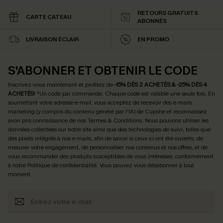
RETOURS GRATUITS
CARTE CATEAU
ABONNÉS
LIVRAISON ÉCLAIR
EN PROMO
S'ABONNER ET OBTENIR LE CODE
Inscrivez-vous maintenant et profitez de
-15% DÈS 2 ACHETÉS & -25% DÈS 4
ACHETÉS
! *Un code par commande. Chaque code est valable une seule fois.
En
soumettant votre adresse e-mail, vous acceptez de recevoir des e-mails
marketing (y compris du contenu généré par l'IA) de Cupshe et reconnaissez
avoir pris connaissance de nos
Termes & Conditions
. Nous pouvons utiliser les
données collectées sur notre site ainsi que des technologies de suivi, telles que
des pixels intégrés à nos e-mails, afin de savoir si ceux-ci ont été ouverts, de
mesurer votre engagement, de personnaliser nos contenus et nos offres, et de
vous recommander des produits susceptibles de vous intéresser, conformément
à notre
Politique de confidentialité
. Vous pouvez vous désabonner à tout
moment.