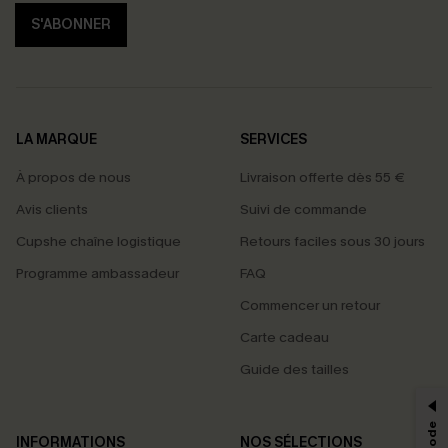
S'ABONNER
LA MARQUE
SERVICES
À propos de nous
Livraison offerte dès 55 €
Avis clients
Suivi de commande
Cupshe chaîne logistique
Retours faciles sous 30 jours
Programme ambassadeur
FAQ
Commencer un retour
Carte cadeau
PROFITEZ DE -15%
Guide des tailles
-15% dès 2 Achetés par E-mail
*Un code par commande, valable une seule fois.
INFORMATIONS
NOS SÉLECTIONS