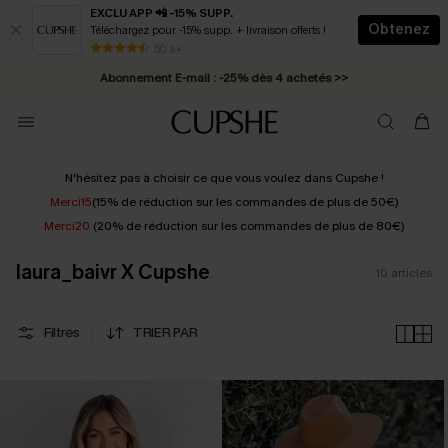
EXCLU APP 📲 -15% SUPP.
Obtenez
Téléchargez pour -15% supp. + livraison offerts !
* Livraison éclair 2-3 jours ouvrés >>
50 k+
Abonnement E-mail : -25% dès 4 achetés >>
N'hésitez pas à choisir ce que vous voulez dans Cupshe !
Merci15
(15% de réduction sur les commandes de plus de 50€)
Merci20
(20% de réduction sur les commandes de plus de 80€)
laura_baivr X Cupshe
10
articles
Filtres
TRIER PAR