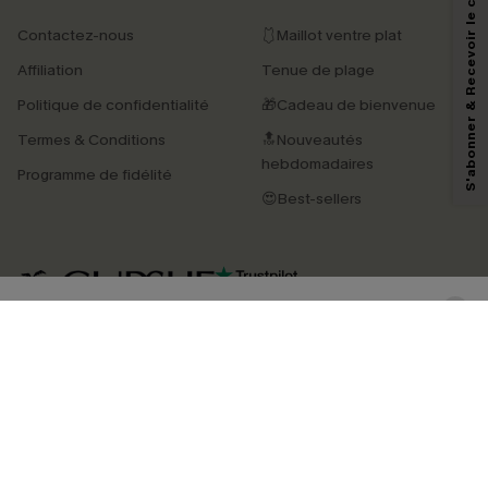
S'abonner & Recevoir le code
Contactez-nous
🩱Maillot ventre plat
En soumettant votre adresse e-mail, vous acceptez de recevoir des e-mails
Affiliation
Tenue de plage
marketing (y compris du contenu généré par l'IA) de Cupshe et
reconnaissez avoir pris connaissance de nos
Termes & Conditions
. Nous
Politique de confidentialité
🎁Cadeau de bienvenue
pouvons utiliser les données collectées sur notre site ainsi que des
technologies de suivi, telles que des pixels intégrés à nos e-mails, afin de
Termes & Conditions
🔝Nouveautés
savoir si ceux-ci ont été ouverts, de mesurer votre engagement, de
personnaliser nos contenus et nos offres, et de vous recommander des
hebdomadaires
Programme de fidélité
produits susceptibles de vous intéresser, conformément à notre
Politique de
confidentialité
. Vous pouvez vous désabonner à tout moment.
😍Best-sellers
S'ABONNER
4.4
TÉLÉCHARGEZ L’APP CUPSHE
SUIVEZ-NOUS