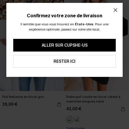
Confirmez votre zone de livraison
Il semble que vous vous trouviez en
États-Unis
.
Pour une
expérience optimale, passez sur votre site local.
ALLER SUR CUPSHE-US
RESTER ICI
Pull festonné en tricot gris
Robe pull courte en tricot côtelé à
manches longues noire
39,00 €
43,00 €
Taille haute