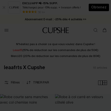
EXCLU APP 📲 -15% SUPP.
Obtenez
Téléchargez pour -15% supp. + livraison offerts !
* Livraison éclair 2-3 jours ouvrés >>
50 k+
Abonnement E-mail : -25% dès 4 achetés >>
N'hésitez pas à choisir ce que vous voulez dans Cupshe !
Leaa15
(15% de réduction sur les commandes de plus de 50€)
Merci20 (20% de réduction sur les commandes de plus de 80€)
leaafrts X Cupshe
10
articles
Filtres
TRIER PAR