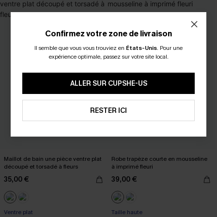
Confirmez votre zone de livraison
Il semble que vous vous trouviez en
États-Unis
.
Pour une
expérience optimale, passez sur votre site local.
ALLER SUR CUPSHE-US
RESTER ICI
Maillot de bain une pièce ventre plat
Robe trapèze courte en mousseline
découpé et torsadé à fleurs
à imprimé fleuri
35,00 €
39,00 €
Ventre plat
Taille haute