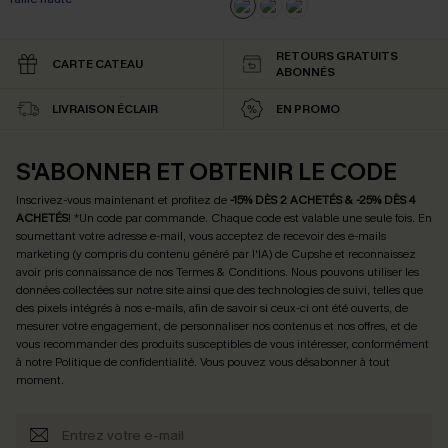
RETOURS GRATUITS
CARTE CATEAU
ABONNÉS
LIVRAISON ÉCLAIR
EN PROMO
S'ABONNER ET OBTENIR LE CODE
Inscrivez-vous maintenant et profitez de
-15% DÈS 2 ACHETÉS & -25% DÈS 4
ACHETÉS
! *Un code par commande. Chaque code est valable une seule fois.
En
soumettant votre adresse e-mail, vous acceptez de recevoir des e-mails
marketing (y compris du contenu généré par l'IA) de Cupshe et reconnaissez
avoir pris connaissance de nos
Termes & Conditions
. Nous pouvons utiliser les
données collectées sur notre site ainsi que des technologies de suivi, telles que
des pixels intégrés à nos e-mails, afin de savoir si ceux-ci ont été ouverts, de
mesurer votre engagement, de personnaliser nos contenus et nos offres, et de
vous recommander des produits susceptibles de vous intéresser, conformément
à notre
Politique de confidentialité
. Vous pouvez vous désabonner à tout
moment.