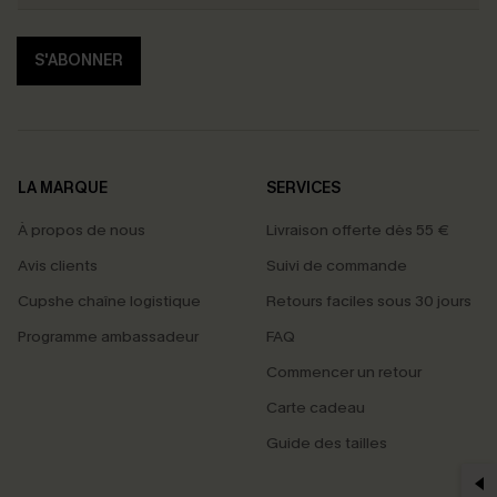
S'ABONNER
LA MARQUE
SERVICES
À propos de nous
Livraison offerte dès 55 €
Avis clients
Suivi de commande
Cupshe chaîne logistique
Retours faciles sous 30 jours
Programme ambassadeur
FAQ
Commencer un retour
Carte cadeau
PROFITEZ DE -15%
Guide des tailles
-15% dès 2 Achetés par E-mail
*Un code par commande, valable une seule fois.