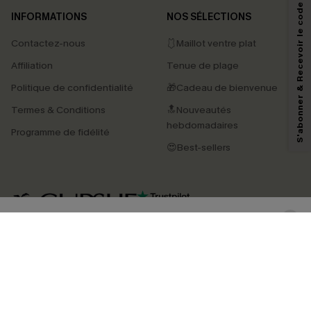
S'abonner & Recevoir le code
INFORMATIONS
NOS SÉLECTIONS
Contactez-nous
🩱Maillot ventre plat
En soumettant votre adresse e-mail, vous acceptez de recevoir des e-mails
Affiliation
Tenue de plage
marketing (y compris du contenu généré par l'IA) de Cupshe et
reconnaissez avoir pris connaissance de nos
Termes & Conditions
. Nous
Politique de confidentialité
🎁Cadeau de bienvenue
pouvons utiliser les données collectées sur notre site ainsi que des
technologies de suivi, telles que des pixels intégrés à nos e-mails, afin de
Termes & Conditions
🔝Nouveautés
savoir si ceux-ci ont été ouverts, de mesurer votre engagement, de
personnaliser nos contenus et nos offres, et de vous recommander des
hebdomadaires
Programme de fidélité
produits susceptibles de vous intéresser, conformément à notre
Politique de
confidentialité
. Vous pouvez vous désabonner à tout moment.
😍Best-sellers
S'ABONNER
4.4
TÉLÉCHARGEZ L’APP CUPSHE