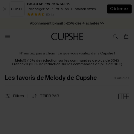
EXCLU APP 📲 -15% SUPP.
Obtenez
Téléchargez pour -15% supp. + livraison offerts !
* Livraison éclair 2-3 jours ouvrés >>
50 k+
Abonnement E-mail : -25% dès 4 achetés >>
N'hésitez pas à choisir ce que vous voulez dans Cupshe !
Melo15 (15% de réduction sur les commandes de plus de 50€)
France20 (20% de réduction sur les commandes de plus de 80€)
Les favoris de Melody de Cupshe
0
articles
Filtres
TRIER PAR