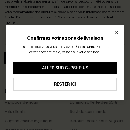
des pixels intégrés à nos e-mails, afin de savoir si ceux-ci ont été ouverts, de
mesurer votre engagement, de personnaliser nos contenus et nos offres, et de
vous recommander des produits susceptibles de vous intéresser, conformément
à notre
Politique de confidentialité
. Vous pouvez vous désabonner à tout
moment.
Confirmez votre zone de livraison
Il semble que vous vous trouviez en
États-Unis
.
Pour une
expérience optimale, passez sur votre site local.
S'ABONNER
ALLER SUR CUPSHE-US
RESTER ICI
LA MARQUE
SERVICES
À propos de nous
Livraison offerte dès 55 €
Avis clients
Suivi de commande
Cupshe chaîne logistique
Retours faciles sous 30 jours