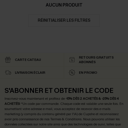
AUCUN PRODUIT
RÉINITIALISER LES FILTRES
RETOURS GRATUITS
CARTE CATEAU
ABONNÉS
LIVRAISON ÉCLAIR
EN PROMO
S'ABONNER ET OBTENIR LE CODE
Inscrivez-vous maintenant et profitez de
-15% DÈS 2 ACHETÉS & -25% DÈS 4
ACHETÉS
! *Un code par commande. Chaque code est valable une seule fois.
En
soumettant votre adresse e-mail, vous acceptez de recevoir des e-mails
marketing (y compris du contenu généré par l'IA) de Cupshe et reconnaissez
avoir pris connaissance de nos
Termes & Conditions
. Nous pouvons utiliser les
données collectées sur notre site ainsi que des technologies de suivi, telles que