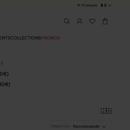
€ / Français
ENTS
COLLECTIONS
PROMOS
 !
50€)
 80€)
TRIER PAR :
Recommandé