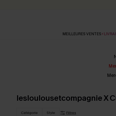
MEILLEURES VENTES
⚡LIVRAI
N
Mer
Merc
lesloulousetcompagnie X 
Catégorie
Style
Filtres