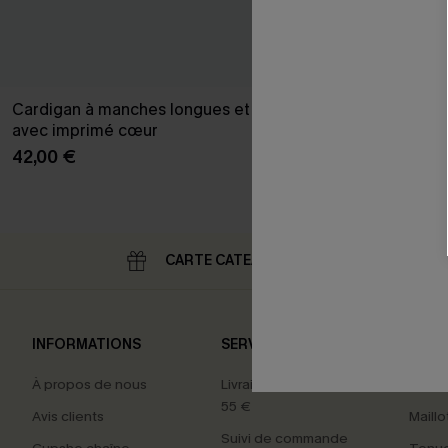
Cardigan à manches longues et col en V
Pull avec ma
avec imprimé cœur
pompons
42,00 €
39,00 €
CARTE CATEAU
RE
INFORMATIONS
SERVICES
NOS 
À propos de nous
Livraison offerte dès
Carte
55 €
Avis clients
Maillo
Suivi de commande