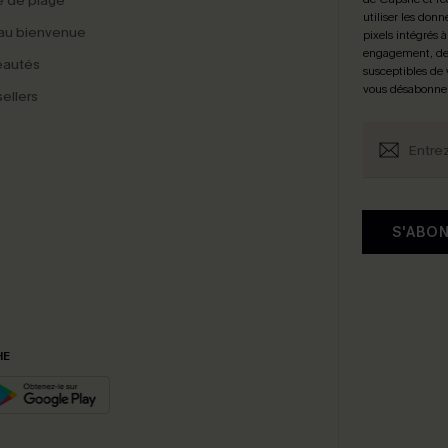
 de plage
utiliser les donn
au bienvenue
pixels intégrés à
engagement, de 
eautés
susceptibles de
vous désabonne
ellers
S'ABO
HE