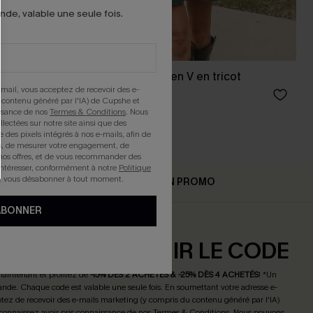
e, valable une seule fois.
 et manches
Robe courte à col en V en tricot
mail, vous acceptez de recevoir des e-
43,00 €
 contenu généré par l'IA) de Cupshe et
issance de nos
Termes & Conditions
. Nous
llectées sur notre site ainsi que des
e des pixels intégrés à nos e-mails, afin de
rts, de mesurer votre engagement, de
nos offres, et de vous recommander des
intéresser, conformément à notre
Politique
z vous désabonner à tout moment.
AIR
EN PROMO
ABONNER
ONNER ET OBTENIR LE CODE
maintenant et profitez de
-15% DÈS 2 ACHETÉS & -25% DÈS 4 ACHETÉS
! *Un
de. Chaque code est valable une seule fois.
En soumettant votre adresse e-
tez de recevoir des e-mails marketing (y compris du contenu généré par l'IA)
connaissez avoir pris connaissance de nos
Termes & Conditions
. Nous pouvons