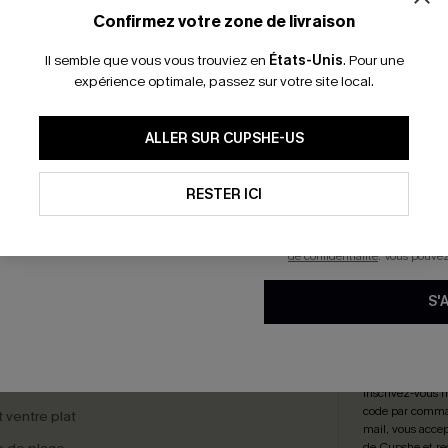
*Un code par command
Confirmez votre zone de livraison
Il semble que vous vous trouviez en
États-Unis
.
Pour une
expérience optimale, passez sur votre site local.
nches tombantes à
Robe courte à petites fleurs
En soumettant votre adresse e-
paysannes
ALLER SUR CUPSHE-US
mails marketing (y compris du
36,00 €
reconnaissez avoir pris conna
pouvons utiliser les données co
Taille haute
technologies de suivi, telles qu
RESTER ICI
savoir si ceux-ci ont été ouve
personnaliser nos contenus et 
produits susceptibles de vous 
de confidentialité
. Vous pouve
TOURS GRATUITS ABONNÉS
LIVRAISON ÉCL
S'
SÉLECTIONS
S'AB
 cadeau
Inscrivez-vous 
code par comman
t ventre plat
mail, vous accep
de Cupshe et re