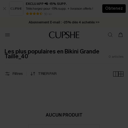
EXCLU APP 📲 -15% SUPP.
Obtenez
Téléchargez pour -15% supp. + livraison offerts !
* Livraison éclair 2-3 jours ouvrés >>
50 k+
Abonnement E-mail : -25% dès 4 achetés >>
Les plus populaires en Bikini Grande
Taille_40
0
articles
Filtres
TRIER PAR
AUCUN PRODUIT