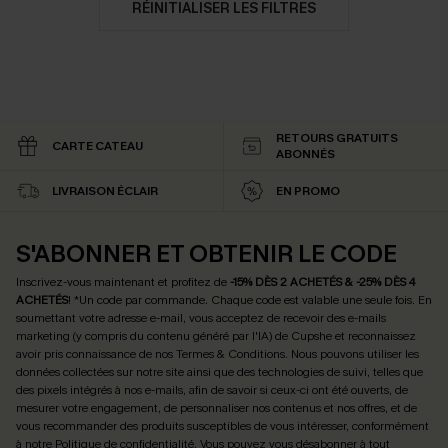
RÉINITIALISER LES FILTRES
RETOURS GRATUITS
CARTE CATEAU
ABONNÉS
LIVRAISON ÉCLAIR
EN PROMO
S'ABONNER ET OBTENIR LE CODE
Inscrivez-vous maintenant et profitez de
-15% DÈS 2 ACHETÉS & -25% DÈS 4
ACHETÉS
! *Un code par commande. Chaque code est valable une seule fois.
En
soumettant votre adresse e-mail, vous acceptez de recevoir des e-mails
marketing (y compris du contenu généré par l'IA) de Cupshe et reconnaissez
avoir pris connaissance de nos
Termes & Conditions
. Nous pouvons utiliser les
données collectées sur notre site ainsi que des technologies de suivi, telles que
des pixels intégrés à nos e-mails, afin de savoir si ceux-ci ont été ouverts, de
mesurer votre engagement, de personnaliser nos contenus et nos offres, et de
vous recommander des produits susceptibles de vous intéresser, conformément
à notre
Politique de confidentialité
. Vous pouvez vous désabonner à tout