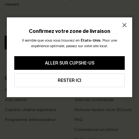
moment.
Confirmez votre zone de livraison
Il semble que vous vous trouviez en
États-Unis
.
Pour une
S'ABONNER
expérience optimale, passez sur votre site local.
ALLER SUR CUPSHE-US
LA MARQUE
SERVICES
RESTER ICI
À propos de nous
Livraison offerte dès 55 €
Avis clients
Suivi de commande
Cupshe chaîne logistique
Retours faciles sous 30 jours
Programme ambassadeur
FAQ
Commencer un retour