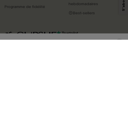
personnaliser nos contenus et nos offres, et de vous recommander des
hebdomadaires
Programme de fidélité
produits susceptibles de vous intéresser, conformément à notre
Politique de
confidentialité
. Vous pouvez vous désabonner à tout moment.
😍Best-sellers
S'ABONNER
4.4
TÉLÉCHARGEZ L’APP CUPSHE
SUIVEZ-NOUS
©2026 CUPSHE FRANCE