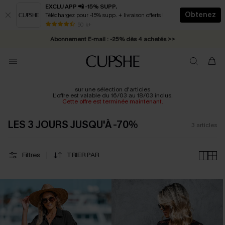
EXCLU APP 📲 -15% SUPP.
Obtenez
Téléchargez pour -15% supp. + livraison offerts !
* Livraison éclair 2-3 jours ouvrés >>
50 k+
Abonnement E-mail : -25% dès 4 achetés >>
sur une sélection d'articles
L'offre est valable du 16/03 au 18/03 inclus.
Cette offre est terminée maintenant.
LES 3 JOURS JUSQU'À -70%
3
articles
Filtres
TRIER PAR