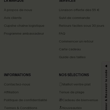
LA MARQUE
SERVICES
À propos de nous
Livraison offerte dès 55 €
Avis clients
Suivi de commande
Cupshe chaîne logistique
Retours faciles sous 30 jours
Programme ambassadeur
FAQ
Commencer un retour
Carte cadeau
PROFITEZ DE -15%
Guide des tailles
-15% dès 2 Achetés par E-mail
*Un code par commande, valable une seule fois.
S'abonner & Recevoir le code
INFORMATIONS
NOS SÉLECTIONS
Contactez-nous
🩱Maillot ventre plat
En soumettant votre adresse e-mail, vous acceptez de recevoir des e-mails
Affiliation
Tenue de plage
marketing (y compris du contenu généré par l'IA) de Cupshe et
reconnaissez avoir pris connaissance de nos
Termes & Conditions
. Nous
Politique de confidentialité
🎁Cadeau de bienvenue
pouvons utiliser les données collectées sur notre site ainsi que des
technologies de suivi, telles que des pixels intégrés à nos e-mails, afin de
Termes & Conditions
🔝Nouveautés
savoir si ceux-ci ont été ouverts, de mesurer votre engagement, de