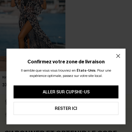
Confirmez votre zone de livraison
Il semble que vous vous trouviez en
États-Unis
.
Pour une
expérience optimale, passez sur votre site local.
Kimono de plage à imprimé léopard
37,00 €
ALLER SUR CUPSHE-US
RETOURS GRATUITS
CARTE CATEAU
ABONNÉS
RESTER ICI
LIVRAISON ÉCLAIR
EN PROMO