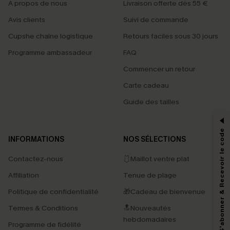
À propos de nous
Livraison offerte dès 55 €
Avis clients
Suivi de commande
Cupshe chaîne logistique
Retours faciles sous 30 jours
Programme ambassadeur
FAQ
Commencer un retour
Carte cadeau
PROFITEZ DE -15%
Guide des tailles
-15% dès 2 Achetés par E-mail
*Un code par commande, valable une seule fois.
S'abonner & Recevoir le code
INFORMATIONS
NOS SÉLECTIONS
Contactez-nous
🩱Maillot ventre plat
En soumettant votre adresse e-mail, vous acceptez de recevoir des e-mails
Affiliation
Tenue de plage
marketing (y compris du contenu généré par l'IA) de Cupshe et
reconnaissez avoir pris connaissance de nos
Termes & Conditions
. Nous
Politique de confidentialité
🎁Cadeau de bienvenue
pouvons utiliser les données collectées sur notre site ainsi que des
technologies de suivi, telles que des pixels intégrés à nos e-mails, afin de
Termes & Conditions
🔝Nouveautés
savoir si ceux-ci ont été ouverts, de mesurer votre engagement, de
personnaliser nos contenus et nos offres, et de vous recommander des
hebdomadaires
Programme de fidélité
produits susceptibles de vous intéresser, conformément à notre
Politique de