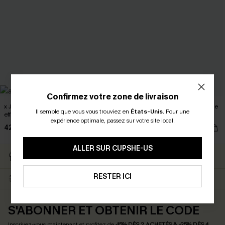
Confirmez votre zone de livraison
x JOJO Bikini couverture moderne
x JOJO top cover-up col asymétrique
Il semble que vous vous trouviez en
États-Unis
.
Pour une
effrontée
coupe courte
expérience optimale, passez sur votre site local.
42,00 €
32,00 €
ALLER SUR CUPSHE-US
RETOURS GRATUITS
CARTE CATEAU
ABONNÉS
RESTER ICI
LIVRAISON ÉCLAIR
EN PROMO
S'ABONNER ET OBTENIR LE CODE
Inscrivez-vous maintenant et profitez de
-15% DÈS 2 ACHETÉS & -25% DÈS 4