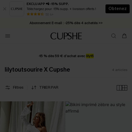
EXCLU APP 📲 -15% SUPP.
Obtenez
Téléchargez pour -15% supp. + livraison offerts !
* Livraison éclair 2-3 jours ouvrés >>
50 k+
Abonnement E-mail : -25% dès 4 achetés >>
-15 % dès 59 € d’achat avec
lily15
lilytoutsourire X Cupshe
4
articles
Filtres
TRIER PAR