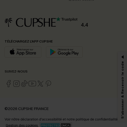
4.4
PROFITEZ DE -15%
TÉLÉCHARGEZ L’APP CUPSHE
-15% dès 2 Achetés par E-mail
*Un code par commande, valable une seule fois.
S'abonner & Recevoir le code
SUIVEZ-NOUS
En soumettant votre adresse e-mail, vous acceptez de recevoir des e-mails
marketing (y compris du contenu généré par l'IA) de Cupshe et
reconnaissez avoir pris connaissance de nos
Termes & Conditions
. Nous
pouvons utiliser les données collectées sur notre site ainsi que des
technologies de suivi, telles que des pixels intégrés à nos e-mails, afin de
savoir si ceux-ci ont été ouverts, de mesurer votre engagement, de
©2026 CUPSHE FRANCE
personnaliser nos contenus et nos offres, et de vous recommander des
produits susceptibles de vous intéresser, conformément à notre
Politique de
Voir nôtre
déclaration d'accessibilité
et notre
politique de confidentialité.
confidentialité
. Vous pouvez vous désabonner à tout moment.
Gestion des cookies