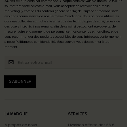
ACHETÉS
! *Un code par commande. Chaque code est valable une seule fois.
En
soumettant votre adresse e-mail, vous acceptez de recevoir des e-mails
marketing (y compris du contenu généré par l'IA) de Cupshe et reconnaissez
avoir pris connaissance de nos
Termes & Conditions
. Nous pouvons utiliser les
données collectées sur notre site ainsi que des technologies de suivi, telles que
des pixels intégrés à nos e-mails, afin de savoir si ceux-ci ont été ouverts, de
mesurer votre engagement, de personnaliser nos contenus et nos offres, et de
vous recommander des produits susceptibles de vous intéresser, conformément
à notre
Politique de confidentialité
. Vous pouvez vous désabonner à tout
moment.
S'ABONNER
LA MARQUE
SERVICES
À propos de nous
Livraison offerte dès 55 €