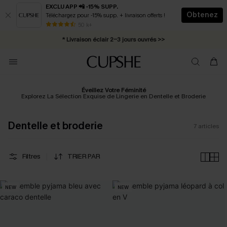
EXCLU APP 📲 -15% SUPP.
Obtenez
Téléchargez pour -15% supp. + livraison offerts !
Abonnement E-mail : -25% dès 4 achetés >>
50 k+
* Livraison éclair 2-3 jours ouvrés >>
Éveillez Votre Féminité
Explorez La Sélection Exquise de Lingerie en Dentelle et Broderie
Dentelle et broderie
7
articles
Filtres
TRIER PAR
NEW
NEW