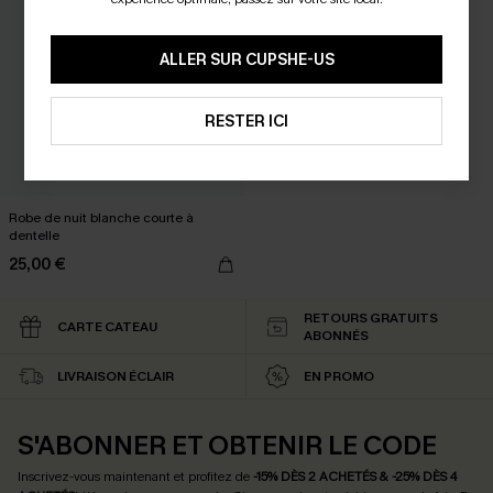
ALLER SUR CUPSHE-US
RESTER ICI
Robe de nuit blanche courte à
dentelle
25,00 €
RETOURS GRATUITS
CARTE CATEAU
ABONNÉS
LIVRAISON ÉCLAIR
EN PROMO
S'ABONNER ET OBTENIR LE CODE
Inscrivez-vous maintenant et profitez de
-15% DÈS 2 ACHETÉS & -25% DÈS 4