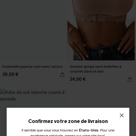
Ensemble pyjama rayé avec caraco
Soutien-gorge sans bretelles à
crochet dans le dos
29,00 €
24,00 €
Confirmez votre zone de livraison
Il semble que vous vous trouviez en
États-Unis
.
Pour une
expérience optimale, passez sur votre site local.