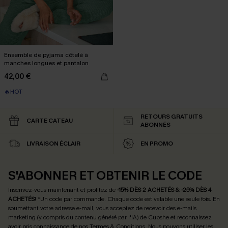
Ensemble de pyjama côtelé à
manches longues et pantalon
42,00 €
🔥HOT
RETOURS GRATUITS
CARTE CATEAU
ABONNÉS
LIVRAISON ÉCLAIR
EN PROMO
S'ABONNER ET OBTENIR LE CODE
Inscrivez-vous maintenant et profitez de
-15% DÈS 2 ACHETÉS & -25% DÈS 4
ACHETÉS
! *Un code par commande. Chaque code est valable une seule fois.
En
soumettant votre adresse e-mail, vous acceptez de recevoir des e-mails
marketing (y compris du contenu généré par l'IA) de Cupshe et reconnaissez
avoir pris connaissance de nos
Termes & Conditions
. Nous pouvons utiliser les