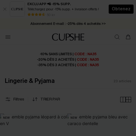
EXCLU APP 📲 -15% SUPP.
Obtenez
Téléchargez pour -15% supp. + livraison offerts !
* Livraison éclair 2-3 jours ouvrés >>
50 k+
Abonnement E-mail : -25% dès 4 achetés >>
-10% SANS LIMITES |
CODE : NA35
-20% DÈS 2 ACHETÉS |
CODE : NA35
-35% DÈS 3 ACHETÉS |
CODE : NA35
Lingerie & Pyjama
23
articles
Filtres
TRIER PAR
NEW
NEW