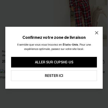
Confirmez votre zone de livraison
Il semble que vous vous trouviez en
États-Unis
.
Pour une
expérience optimale, passez sur votre site local.
Robe de nuit blanche courte à
Ensemble de pyjama rouge à
dentelle
carreaux
25,00 €
37,00 €
ALLER SUR CUPSHE-US
RESTER ICI