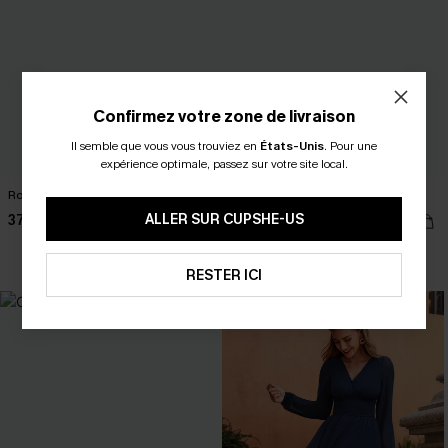
Confirmez votre zone de livraison
Il semble que vous vous trouviez en
États-Unis
.
Pour une
expérience optimale, passez sur votre site local.
Robe courte verte col V
Robe pull verte col V dos ouvert
ALLER SUR CUPSHE-US
37,00 €
39,00 €
RESTER ICI