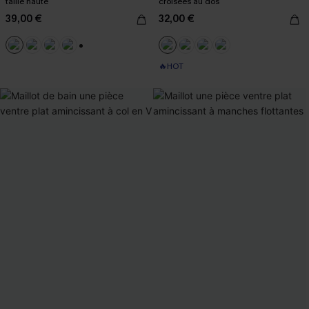
taille haute
croisées au dos
39,00 €
32,00 €
+1
🔥HOT