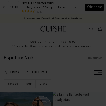
EXCLU APP 📲 -15% SUPP.
Obtenez
Téléchargez pour -15% supp. + livraison offerts !
Abonnement E-mail : -25% dès 4 achetés >>
50 k+
* Livraison éclair 2-3 jours ouvrés >>
-50% sur le 3e article | CODE: QD50
*Promo sur tout. Copier les codes pour les utiliser dans le page de paiement.
Esprit de Noël
116
articles
Filtres
TRIER PAR
Soldes
Noir
Blanc