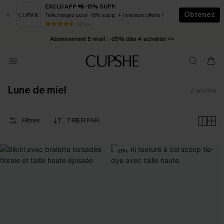
EXCLU APP 📲 -15% SUPP.
Obtenez
Téléchargez pour -15% supp. + livraison offerts !
* Livraison éclair 2-3 jours ouvrés >>
50 k+
Abonnement E-mail : -25% dès 4 achetés >>
Lune de miel
2
articles
Filtres
TRIER PAR
-20%