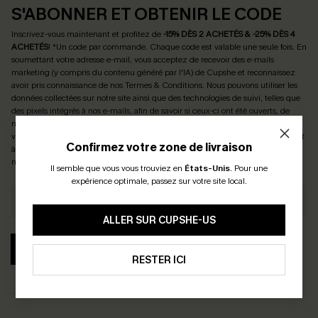
S'ABONNER ET OBTENIR LE CODE
Inscrivez-vous maintenant et profitez de
-15% DÈS 2 ACHETÉS & -25% DÈS 4
ACHETÉS
! *Un code par commande. Chaque code est valable une seule fois.
En
soumettant votre adresse e-mail, vous acceptez de recevoir des e-mails
marketing (y compris du contenu généré par l'IA) de Cupshe et reconnaissez
avoir pris connaissance de nos
Termes & Conditions
. Nous pouvons utiliser les
données collectées sur notre site ainsi que des technologies de suivi, telles que
des pixels intégrés à nos e-mails, afin de savoir si ceux-ci ont été ouverts, de
mesurer votre engagement, de personnaliser nos contenus et nos offres, et de
vous recommander des produits susceptibles de vous intéresser, conformément
Confirmez votre zone de livraison
à notre
Politique de confidentialité
. Vous pouvez vous désabonner à tout
moment.
Il semble que vous vous trouviez en
États-Unis
.
Pour une
expérience optimale, passez sur votre site local.
ALLER SUR CUPSHE-US
S'ABONNER
RESTER ICI