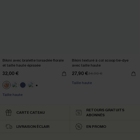
Bikini avec bralette torsadée florale
Bikini texturé à col scoop tie-dye
et taille haute épissée
avec taille haute
32,00 €
27,90 €
34,90 €
Taille haute
+1
Taille haute
RETOURS GRATUITS
CARTE CATEAU
ABONNÉS
LIVRAISON ÉCLAIR
EN PROMO