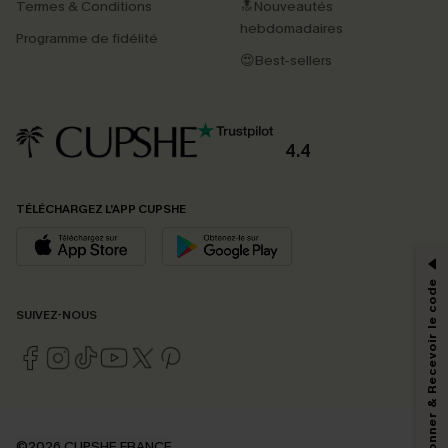
Termes & Conditions
🔝Nouveautés
hebdomadaires
Programme de fidélité
😍Best-sellers
4.4
PROFITEZ DE -15%
TÉLÉCHARGEZ L’APP CUPSHE
-15% dès 2 Achetés par E-mail
*Un code par commande, valable une seule fois.
S'abonner & Recevoir le code
SUIVEZ-NOUS
En soumettant votre adresse e-mail, vous acceptez de recevoir des e-mails
marketing (y compris du contenu généré par l'IA) de Cupshe et
reconnaissez avoir pris connaissance de nos
Termes & Conditions
. Nous
pouvons utiliser les données collectées sur notre site ainsi que des
technologies de suivi, telles que des pixels intégrés à nos e-mails, afin de
savoir si ceux-ci ont été ouverts, de mesurer votre engagement, de
©2026 CUPSHE FRANCE