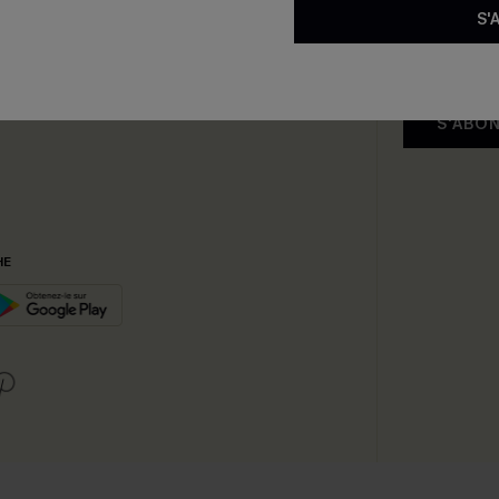
S'
S'ABO
HE