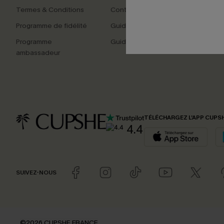
Termes & Conditions
Contactez-nous
Programme de fidélité
Guide des tailles
Programme
Guide de commande
ambassadeur
TÉLÉCHARGEZ L’APP CUPS
4.4
SUIVEZ-NOUS
©2026 CUPSHE FRANCE