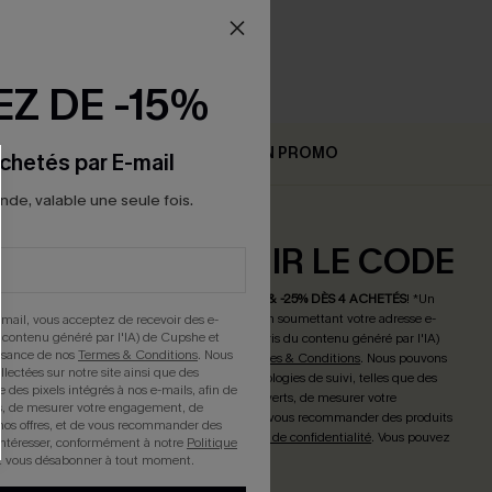
Z DE -15%
AIR
EN PROMO
chetés par E-mail
e, valable une seule fois.
ONNER ET OBTENIR LE CODE
maintenant et profitez de
-15% DÈS 2 ACHETÉS & -25% DÈS 4 ACHETÉS
! *Un
de. Chaque code est valable une seule fois.
En soumettant votre adresse e-
mail, vous acceptez de recevoir des e-
 contenu généré par l'IA) de Cupshe et
tez de recevoir des e-mails marketing (y compris du contenu généré par l'IA)
issance de nos
Termes & Conditions
. Nous
connaissez avoir pris connaissance de nos
Termes & Conditions
. Nous pouvons
llectées sur notre site ainsi que des
ées collectées sur notre site ainsi que des technologies de suivi, telles que des
e des pixels intégrés à nos e-mails, afin de
 nos e-mails, afin de savoir si ceux-ci ont été ouverts, de mesurer votre
rts, de mesurer votre engagement, de
personnaliser nos contenus et nos offres, et de vous recommander des produits
nos offres, et de vous recommander des
 vous intéresser, conformément à notre
Politique de confidentialité
. Vous pouvez
intéresser, conformément à notre
Politique
r à tout moment.
z vous désabonner à tout moment.