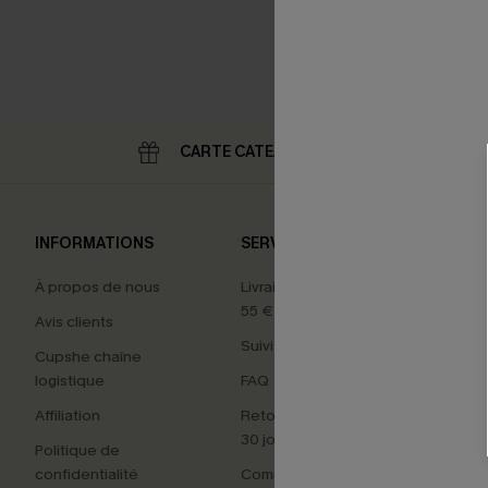
CARTE CATEAU
RE
INFORMATIONS
SERVICES
NOS 
À propos de nous
Livraison offerte dès
Carte
55 €
Avis clients
Maillo
Suivi de commande
Cupshe chaîne
Tenue
logistique
FAQ
Cade
Affiliation
Retours faciles sous
Nouv
30 jours
Politique de
Best-s
confidentialité
Commencer un retour