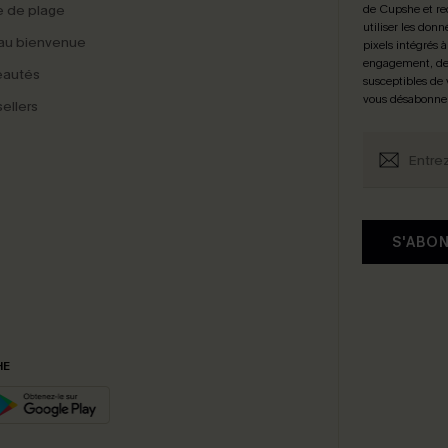
 de plage
de Cupshe et re
utiliser les donn
au bienvenue
pixels intégrés à
engagement, de 
eautés
susceptibles de
vous désabonne
ellers
S'ABO
HE