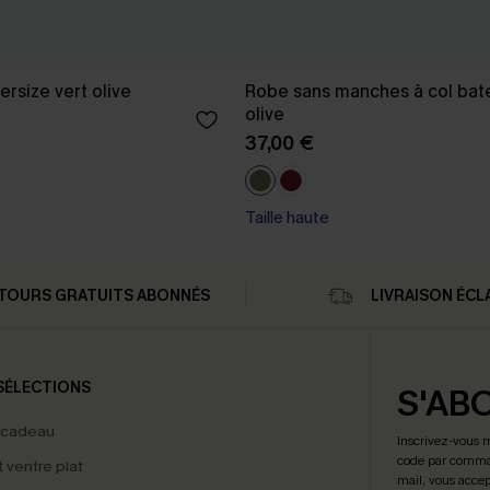
ersize vert olive
Robe sans manches à col bat
olive
37,00 €
Taille haute
TOURS GRATUITS ABONNÉS
LIVRAISON ÉCL
SÉLECTIONS
S'AB
 cadeau
Inscrivez-vous 
code par comman
t ventre plat
mail, vous accep