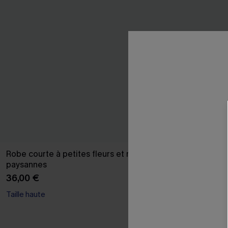
Robe courte à petites fleurs et manches
Robe de fête 
paysannes
velours verte
36,00 €
37,00 €
Taille haute
Taille haute