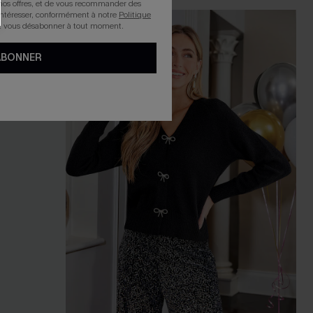
nos offres, et de vous recommander des
intéresser, conformément à notre
Politique
z vous désabonner à tout moment.
ABONNER