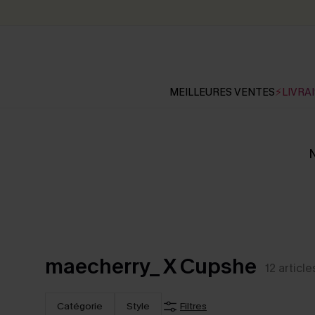
MEILLEURES VENTES
⚡LIVRAI
N
maecherry_ X Cupshe
12
article
Catégorie
Style
Filtres