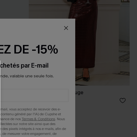
Z DE -15%
chetés par E-mail
e, valable une seule fois.
ues avec
Jupe longue vin rouge
34,00 €
mail, vous acceptez de recevoir des e-
 contenu généré par l'IA) de Cupshe et
issance de nos
Termes & Conditions
. Nous
llectées sur notre site ainsi que des
e des pixels intégrés à nos e-mails, afin de
rts, de mesurer votre engagement, de