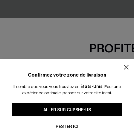
PROFITE
-15% dès 2 A
*Un code par command
Confirmez votre zone de livraison
Il semble que vous vous trouviez en
États-Unis
.
Pour une
portefeuille courte en
Robe courte à manches long
expérience optimale, passez sur votre site local.
jupe en similicuir noire
37,00 €
En soumettant votre adresse e-
ALLER SUR CUPSHE-US
mails marketing (y compris du
reconnaissez avoir pris conna
pouvons utiliser les données co
Taille haute
technologies de suivi, telles qu
RESTER ICI
savoir si ceux-ci ont été ouve