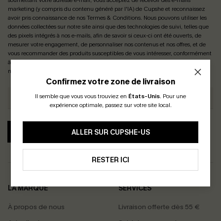
soumettant votre adresse e-mail, vous acceptez de recevoir des e-mails
marketing (y compris du contenu généré par l'IA) de Cupshe et reconnaissez
avoir pris connaissance de nos
Termes & Conditions
. Nous pouvons utiliser les
données collectées sur notre site ainsi que des technologies de suivi, telles que
des pixels intégrés à nos e-mails, afin de savoir si ceux-ci ont été ouverts, de
mesurer votre engagement, de personnaliser nos contenus et nos offres, et de
vous recommander des produits susceptibles de vous intéresser, conformément
à notre
Politique de confidentialité
. Vous pouvez vous désabonner à tout
moment.
Confirmez votre zone de livraison
Il semble que vous vous trouviez en
États-Unis
.
Pour une
expérience optimale, passez sur votre site local.
S'ABONNER
ALLER SUR CUPSHE-US
RESTER ICI
LA MARQUE
SERVICES
À propos de nous
Livraison offerte dès 55 €