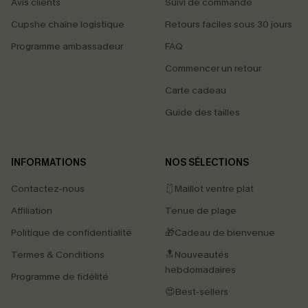
Avis clients
Suivi de commande
Cupshe chaîne logistique
Retours faciles sous 30 jours
Programme ambassadeur
FAQ
Commencer un retour
Carte cadeau
Guide des tailles
INFORMATIONS
NOS SÉLECTIONS
Contactez-nous
🩱Maillot ventre plat
Affiliation
Tenue de plage
Politique de confidentialité
🎁Cadeau de bienvenue
Termes & Conditions
🔝Nouveautés
hebdomadaires
Programme de fidélité
😍Best-sellers