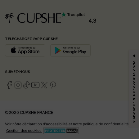
4.3
PROFITEZ DE -15%
TÉLÉCHARGEZ L’APP CUPSHE
-15% dès 2 Achetés par E-mail
*Un code par commande, valable une seule fois.
S'abonner & Recevoir le code
SUIVEZ-NOUS
En soumettant votre adresse e-mail, vous acceptez de recevoir des e-mails
marketing (y compris du contenu généré par l'IA) de Cupshe et
reconnaissez avoir pris connaissance de nos
Termes & Conditions
. Nous
pouvons utiliser les données collectées sur notre site ainsi que des
technologies de suivi, telles que des pixels intégrés à nos e-mails, afin de
savoir si ceux-ci ont été ouverts, de mesurer votre engagement, de
©2026 CUPSHE FRANCE
personnaliser nos contenus et nos offres, et de vous recommander des
produits susceptibles de vous intéresser, conformément à notre
Politique de
Voir nôtre
déclaration d'accessibilité
et notre
politique de confidentialité.
confidentialité
. Vous pouvez vous désabonner à tout moment.
Gestion des cookies