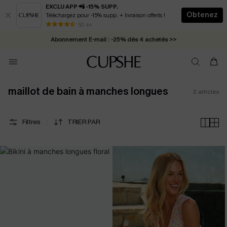
EXCLU APP 📲 -15% SUPP.
Obtenez
Téléchargez pour -15% supp. + livraison offerts !
* Livraison éclair 2-3 jours ouvrés >>
50 k+
Abonnement E-mail : -25% dès 4 achetés >>
maillot de bain à manches longues
2
articles
Filtres
TRIER PAR