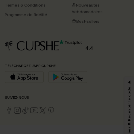
Termes & Conditions
🔝Nouveautés
hebdomadaires
Programme de fidélité
😍Best-sellers
4.4
PROFITEZ DE -15%
TÉLÉCHARGEZ L’APP CUPSHE
-15% dès 2 Achetés par E-mail
*Un code par commande, valable une seule fois.
S'abonner & Recevoir le code
SUIVEZ-NOUS
En soumettant votre adresse e-mail, vous acceptez de recevoir des e-mails
marketing (y compris du contenu généré par l'IA) de Cupshe et
reconnaissez avoir pris connaissance de nos
Termes & Conditions
. Nous
pouvons utiliser les données collectées sur notre site ainsi que des
technologies de suivi, telles que des pixels intégrés à nos e-mails, afin de