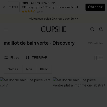
EXCLU APP 📲 -15% SUPP.
Obtenez
Téléchargez pour -15% supp. + livraison offerts !
Abonnement E-mail : -25% dès 4 achetés >>
50 k+
* Livraison éclair 2-3 jours ouvrés >>
maillot de bain verte - Discovery
195
articles
Filtres
TRIER PAR
Soldes
Noir
Blanc