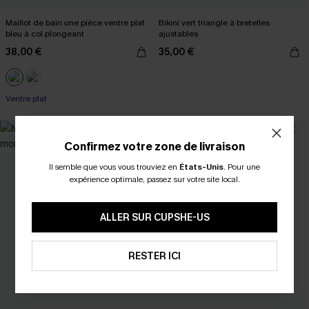
Maillot de bain une pièce ventre plat
Bikini vert triangle à bretelles
bleu à col plongeant
ajustables
38,00 €
35,00 €
Ventre plat
NEW
Confirmez votre zone de livraison
Il semble que vous vous trouviez en
États-Unis
.
Pour une
expérience optimale, passez sur votre site local.
ALLER SUR CUPSHE-US
RESTER ICI