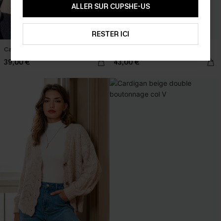
ALLER SUR CUPSHE-US
RESTER ICI
Cardigan floral col V
Cardigan noir en tricot col V
39,00 €
43,00 €