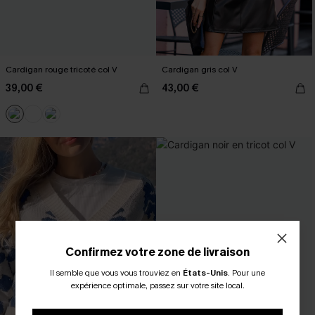
Cardigan rouge tricoté col V
Cardigan gris col V
39,00 €
43,00 €
Confirmez votre zone de livraison
Il semble que vous vous trouviez en
États-Unis
.
Pour une
expérience optimale, passez sur votre site local.