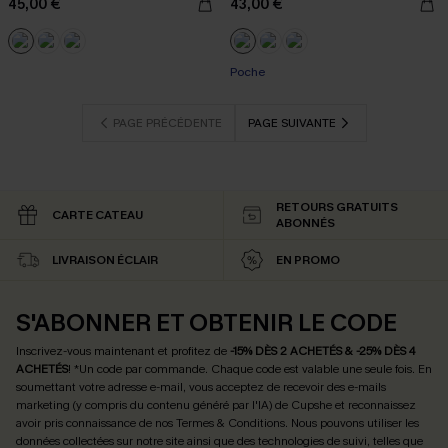
45,00 €
43,00 €
Poche
PAGE PRÉCÉDENTE
PAGE SUIVANTE
RETOURS GRATUITS
CARTE CATEAU
ABONNÉS
LIVRAISON ÉCLAIR
EN PROMO
S'ABONNER ET OBTENIR LE CODE
Inscrivez-vous maintenant et profitez de
-15% DÈS 2 ACHETÉS & -25% DÈS 4
ACHETÉS
! *Un code par commande. Chaque code est valable une seule fois.
En
soumettant votre adresse e-mail, vous acceptez de recevoir des e-mails
marketing (y compris du contenu généré par l'IA) de Cupshe et reconnaissez
avoir pris connaissance de nos
Termes & Conditions
. Nous pouvons utiliser les
données collectées sur notre site ainsi que des technologies de suivi, telles que