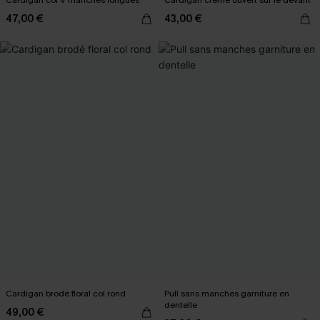
Cardigan col V manches longues
Cardigan crème ouvert sur le devant
47,00 €
43,00 €
Cardigan brodé floral col rond
Pull sans manches garniture en
dentelle
49,00 €