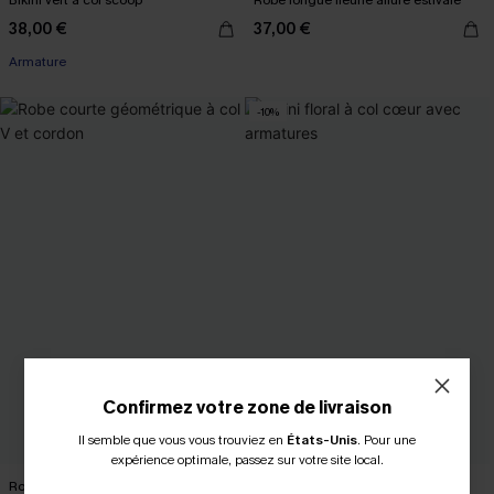
Bikini vert à col scoop
Robe longue fleurie allure estivale
38,00 €
37,00 €
Armature
-10%
Confirmez votre zone de livraison
Il semble que vous vous trouviez en
États-Unis
.
Pour une
expérience optimale, passez sur votre site local.
Robe courte géométrique à col V et
Bikini floral à col cœur avec