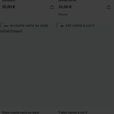
standard
jambe lâche
35,00 €
33,00 €
Poche
-15%
-8%
Robe courte verte au style
T-shirt camel à col V