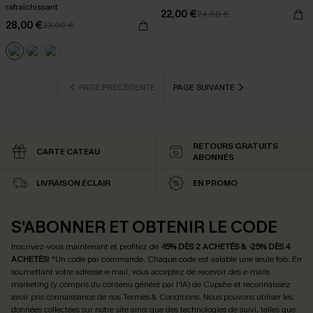
rafraîchissant
22,00 €
24,00 €
28,00 €
33,00 €
PAGE PRÉCÉDENTE
PAGE SUIVANTE
RETOURS GRATUITS
CARTE CATEAU
ABONNÉS
LIVRAISON ÉCLAIR
EN PROMO
S'ABONNER ET OBTENIR LE CODE
Inscrivez-vous maintenant et profitez de
-15% DÈS 2 ACHETÉS & -25% DÈS 4
ACHETÉS
! *Un code par commande. Chaque code est valable une seule fois.
En
soumettant votre adresse e-mail, vous acceptez de recevoir des e-mails
marketing (y compris du contenu généré par l'IA) de Cupshe et reconnaissez
avoir pris connaissance de nos
Termes & Conditions
. Nous pouvons utiliser les
données collectées sur notre site ainsi que des technologies de suivi, telles que