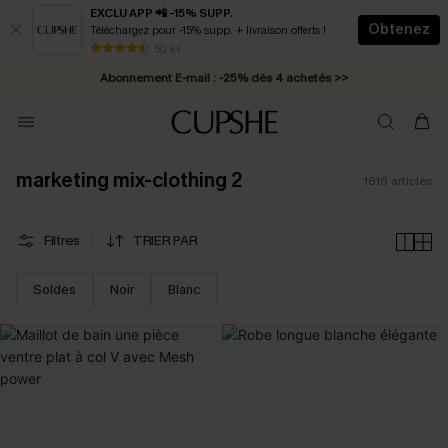
EXCLU APP 📲 -15% SUPP.
Obtenez
Téléchargez pour -15% supp. + livraison offerts !
Abonnement E-mail : -25% dès 4 achetés >>
50 k+
* Livraison éclair 2-3 jours ouvrés >>
marketing mix-clothing 2
1816
articles
Filtres
TRIER PAR
Soldes
Noir
Blanc