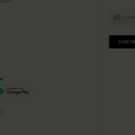
ellers
S'ABO
HE