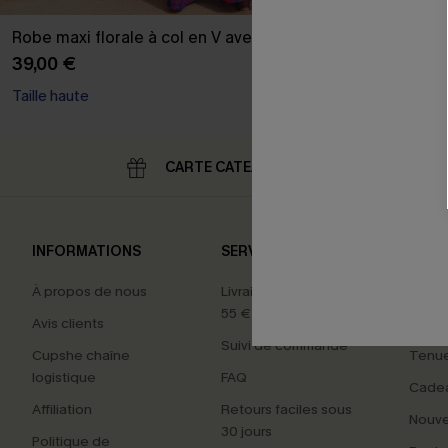
Robe maxi florale à col en V avec nœud
39,00 €
Taille haute
CARTE CATEAU
RE
INFORMATIONS
SERVICES
NOS 
À propos de nous
Livraison offerte dès
Carte
55 €
Avis clients
Maillo
Suivi de commande
Cupshe chaîne
Tenue
logistique
FAQ
Cade
Affiliation
Retours faciles sous
Nouv
30 jours
Politique de