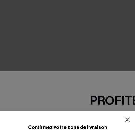
PROFITE
-15% dès 2 A
*Un code par command
Confirmez votre zone de livraison