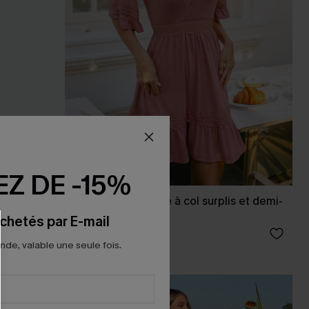
Z DE -15%
ant
Robe courte rouge à col surplis et demi-
manches
chetés par E-mail
43,00 €
e, valable une seule fois.