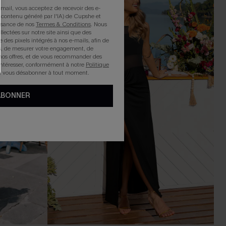
mail, vous acceptez de recevoir des e-
 contenu généré par l'IA) de Cupshe et
issance de nos
Termes & Conditions
. Nous
llectées sur notre site ainsi que des
e des pixels intégrés à nos e-mails, afin de
rts, de mesurer votre engagement, de
nos offres, et de vous recommander des
intéresser, conformément à notre
Politique
z vous désabonner à tout moment.
ABONNER