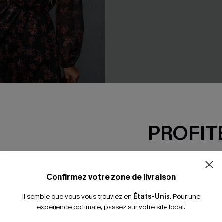
PROFITE
hiffon à imprimé floral
Robe midi rayée à col plonge
39,00 €
-15% dès 2 A
*Un code par command
Confirmez votre zone de livraison
Il semble que vous vous trouviez en
États-Unis
.
Pour une
expérience optimale, passez sur votre site local.