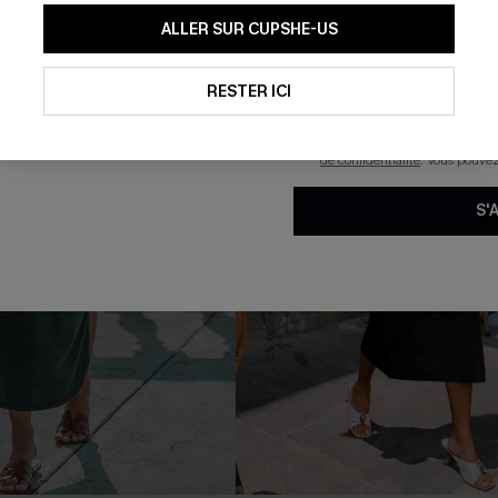
En soumettant votre adresse e-
ALLER SUR CUPSHE-US
mails marketing (y compris du
reconnaissez avoir pris conna
pouvons utiliser les données co
technologies de suivi, telles qu
RESTER ICI
savoir si ceux-ci ont été ouve
personnaliser nos contenus et 
produits susceptibles de vous 
de confidentialité
. Vous pouve
S'