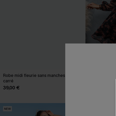
Robe midi fleurie sans manches à col
Robe trapèze c
carré
42,00 €
39,00 €
Taille haute
NEW
-15%