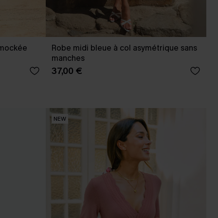
smockée
Robe midi bleue à col asymétrique sans
manches
37,00 €
NEW