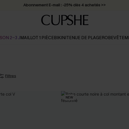
* Livraison éclair 2-3 jours ouvrés >>
SON 2-3 J
MAILLOT 1 PIÈCE
BIKINI
TENUE DE PLAGE
ROBE
VÊTEM
Filtres
NEW