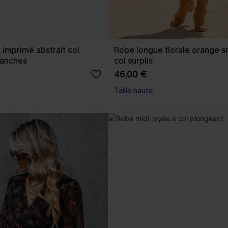
 imprimé abstrait col
Robe longue florale orange 
manches
col surplis
46,00 €
Taille haute