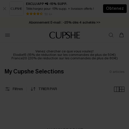
EXCLU APP 📲 -15% SUPP.
Obtenez
Téléchargez pour -15% supp. + livraison offerts !
* Livraison éclair 2-3 jours ouvrés >>
50 k+
Abonnement E-mail : -25% dès 4 achetés >>
Venez chercher ce que vous voulez!
Elodie15 (15% de réduction sur les commandes de plus de 50€)
France20 (20% de réduction sur les commandes de plus de 80€)
My Cupshe Selections
0
articles
Filtres
TRIER PAR