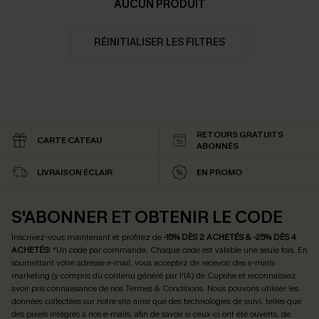
AUCUN PRODUIT
RÉINITIALISER LES FILTRES
RETOURS GRATUITS
CARTE CATEAU
ABONNÉS
LIVRAISON ÉCLAIR
EN PROMO
S'ABONNER ET OBTENIR LE CODE
Inscrivez-vous maintenant et profitez de
-15% DÈS 2 ACHETÉS & -25% DÈS 4
ACHETÉS
! *Un code par commande. Chaque code est valable une seule fois.
En
soumettant votre adresse e-mail, vous acceptez de recevoir des e-mails
marketing (y compris du contenu généré par l'IA) de Cupshe et reconnaissez
avoir pris connaissance de nos
Termes & Conditions
. Nous pouvons utiliser les
données collectées sur notre site ainsi que des technologies de suivi, telles que
des pixels intégrés à nos e-mails, afin de savoir si ceux-ci ont été ouverts, de