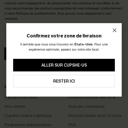
mesurer votre engagement, de personnaliser nos contenus et nos offres, et de
vous recommander des produits susceptibles de vous intéresser, conformément
à notre
Politique de confidentialité
. Vous pouvez vous désabonner à tout
moment.
Confirmez votre zone de livraison
Il semble que vous vous trouviez en
États-Unis
.
Pour une
expérience optimale, passez sur votre site local.
S'ABONNER
ALLER SUR CUPSHE-US
RESTER ICI
LA MARQUE
SERVICES
À propos de nous
Livraison offerte dès 55 €
Avis clients
Suivi de commande
Cupshe chaîne logistique
Retours faciles sous 30 jours
Programme ambassadeur
FAQ