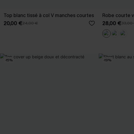
Top blanc tissé à col V manches courtes
Robe courte ve
20,00 €
28,00 €
24,00 €
33,00
-15%
-19%