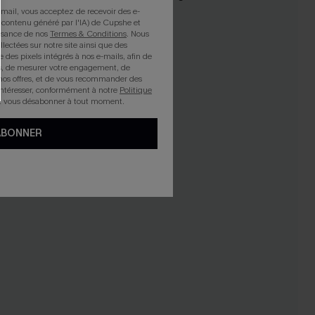
-19%
mail, vous acceptez de recevoir des e-
 contenu généré par l'IA) de Cupshe et
issance de nos
Termes & Conditions
. Nous
llectées sur notre site ainsi que des
e des pixels intégrés à nos e-mails, afin de
rts, de mesurer votre engagement, de
nos offres, et de vous recommander des
intéresser, conformément à notre
Politique
z vous désabonner à tout moment.
ABONNER