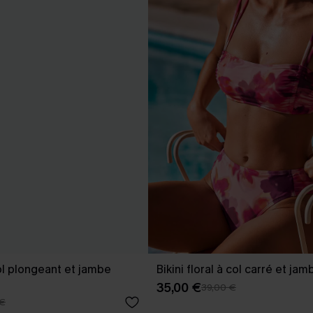
col plongeant et jambe
Bikini floral à col carré et ja
35,00 €
39,00 €
 €