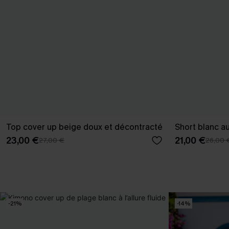
Top cover up beige doux et décontracté
Short blanc a
23,00 €
21,00 €
27,00 €
26,00 
-21%
-14%