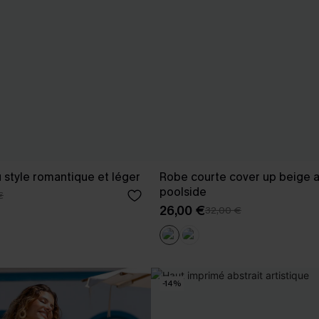
u style romantique et léger
Robe courte cover up beige a
poolside
€
26,00 €
32,00 €
-14%