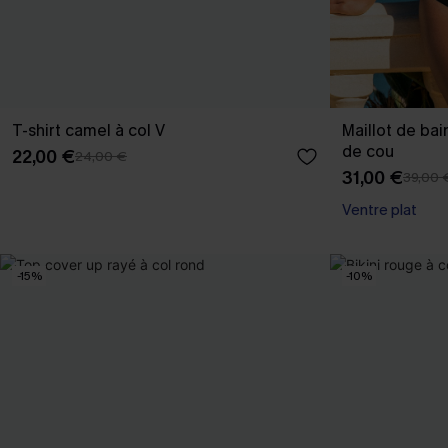
T-shirt camel à col V
Maillot de bai
de cou
22,00 €
24,00 €
31,00 €
39,00 
Ventre plat
-15%
-10%