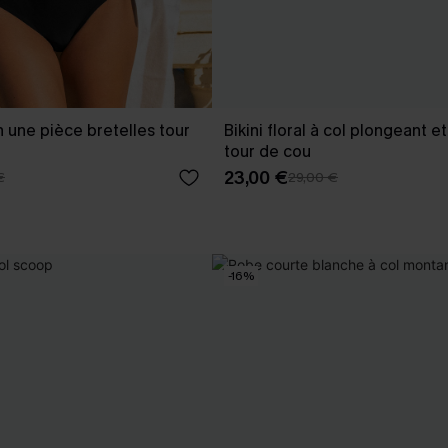
n une pièce bretelles tour
Bikini floral à col plongeant e
tour de cou
23,00 €
€
29,00 €
-16%