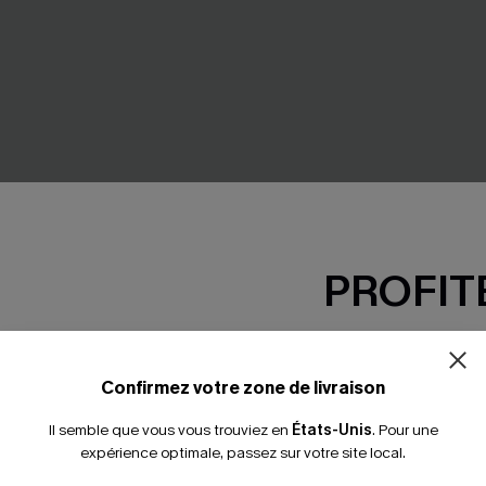
PROFITE
-15% dès 2 A
 col scoop
Robe courte blanche à col m
27,00 €
 €
32,00 €
*Un code par command
Confirmez votre zone de livraison
Il semble que vous vous trouviez en
États-Unis
.
Pour une
expérience optimale, passez sur votre site local.