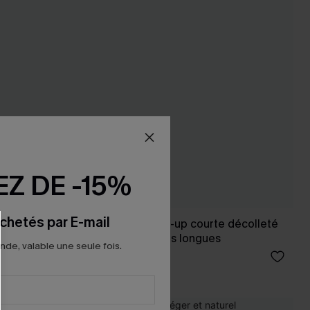
Z DE -15%
chetés par E-mail
ontant
x JOJO robe cover-up courte décolleté
plongeant manches longues
e, valable une seule fois.
33,00 €
39,00 €