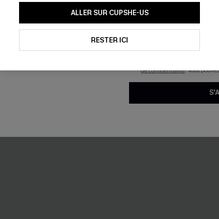
-19%
En soumettant votre adresse e-
ALLER SUR CUPSHE-US
mails marketing (y compris du
reconnaissez avoir pris conna
pouvons utiliser les données co
technologies de suivi, telles qu
RESTER ICI
savoir si ceux-ci ont été ouve
personnaliser nos contenus et 
produits susceptibles de vous 
de confidentialité
. Vous pouve
S'