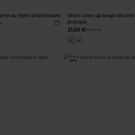
rte au style rafraîchissant
Short cover up beige décontr
pratique
 €
21,00 €
26,00 €
-19%