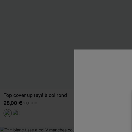
Top cover up rayé à col rond
Bikini rouge à
28,00 €
35,00 €
33,00 €
39,00
Armature