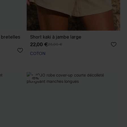
t bretelles
Short kaki à jambe large
22,00 €
26,00 €
COTON
-15%