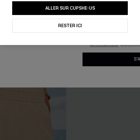
En soumettant votre adresse e-
ALLER SUR CUPSHE-US
mails marketing (y compris du
leue à col rond et jambe
Short rayé décontracté à jam
reconnaissez avoir pris conna
25,00 €
pouvons utiliser les données co
technologies de suivi, telles qu
RESTER ICI
savoir si ceux-ci ont été ouve
personnaliser nos contenus et 
produits susceptibles de vous 
de confidentialité
. Vous pouve
-17%
S'