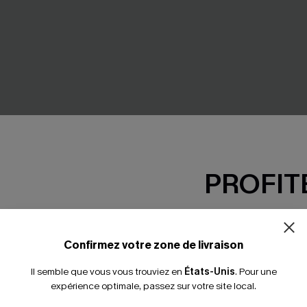
PROFITE
-15% dès 2 A
*Un code par command
Confirmez votre zone de livraison
Il semble que vous vous trouviez en
États-Unis
.
Pour une
expérience optimale, passez sur votre site local.