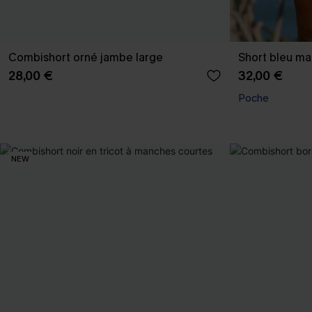
Combishort orné jambe large
Short bleu mar
28,00 €
32,00 €
Poche
NEW