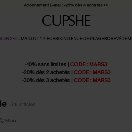
Abonnement E-mail : -25% dès 4 achetés >>
SON 2-3 J
MAILLOT 1 PIÈCE
BIKINI
TENUE DE PLAGE
ROBE
VÊTEM
-10% sans limites |
CODE : MARS3
-20% dès 2 achetés |
CODE : MARS3
-30% dès 3 achetés |
CODE : MARS3
de
518
articles
Filtres