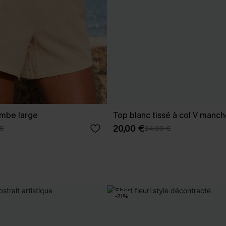
ambe large
Top blanc tissé à col V manc
20,00 €
 €
24,00 €
-21%