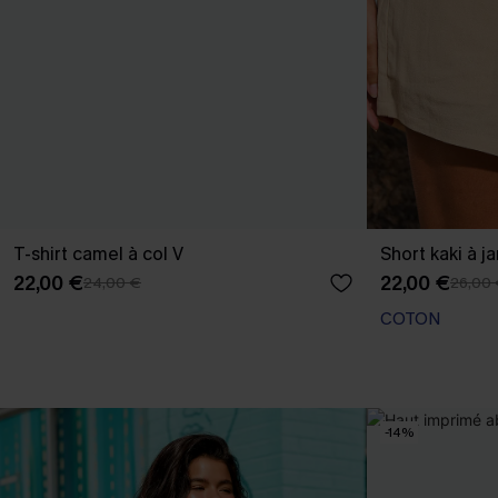
T-shirt camel à col V
Short kaki à j
22,00 €
22,00 €
24,00 €
26,00
COTON
-14%