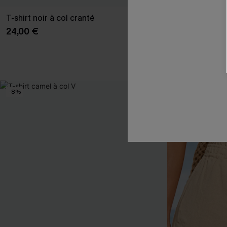
T-shirt noir à col cranté
Combinaison b
large
24,00 €
33,00 €
Poche
-8%
-15%