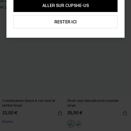
ALLER SUR CUPSHE-US
RESTER ICI
Combinaison bleue à col rond et
Short rayé décontracté à jambe
jambe large
large
33,00 €
25,00 €
Poche