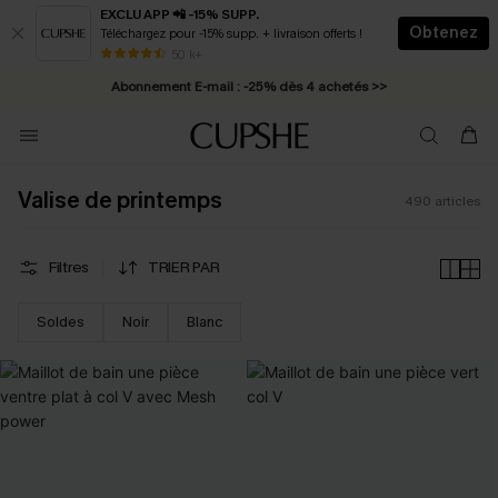
EXCLU APP 📲 -15% SUPP.
Obtenez
Téléchargez pour -15% supp. + livraison offerts !
Abonnement E-mail : -25% dès 4 achetés >>
50 k+
* Livraison éclair 2-3 jours ouvrés >>
Valise de printemps
490
articles
Filtres
TRIER PAR
Soldes
Noir
Blanc