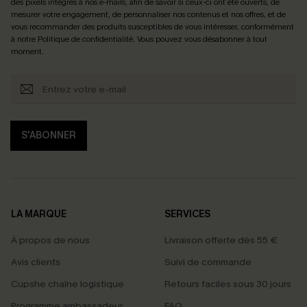
des pixels intégrés à nos e-mails, afin de savoir si ceux-ci ont été ouverts, de
mesurer votre engagement, de personnaliser nos contenus et nos offres, et de
vous recommander des produits susceptibles de vous intéresser, conformément
à notre
Politique de confidentialité
. Vous pouvez vous désabonner à tout
moment.
S'ABONNER
LA MARQUE
SERVICES
À propos de nous
Livraison offerte dès 55 €
Avis clients
Suivi de commande
Cupshe chaîne logistique
Retours faciles sous 30 jours
Programme ambassadeur
FAQ