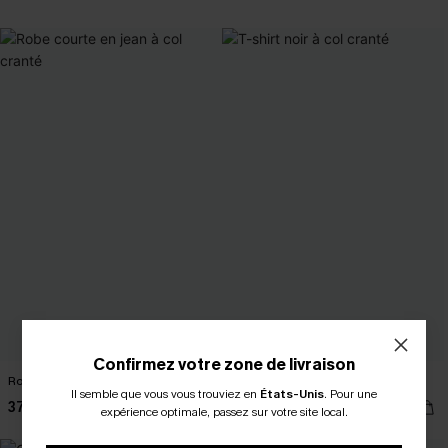
Confirmez votre zone de livraison
Robe courte en jean à col cranté
T-shirt noir à col cranté
Il semble que vous vous trouviez en
États-Unis
.
Pour une
37,00 €
24,00 €
expérience optimale, passez sur votre site local.