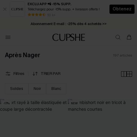
EXCLU APP 📲 -15% SUPP.
Obtenez
Téléchargez pour -15% supp. + livraison offerts !
Abonnement E-mail : -25% dès 4 achetés >>
50 k+
* Livraison éclair 2-3 jours ouvrés >>
Après Nager
197
articles
Filtres
TRIER PAR
Soldes
Noir
Blanc
-17%
NEW