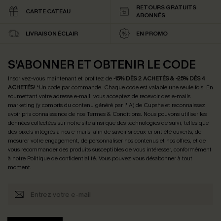
RETOURS GRATUITS
CARTE CATEAU
ABONNÉS
LIVRAISON ÉCLAIR
EN PROMO
S'ABONNER ET OBTENIR LE CODE
Inscrivez-vous maintenant et profitez de
-15% DÈS 2 ACHETÉS & -25% DÈS 4
ACHETÉS
! *Un code par commande. Chaque code est valable une seule fois.
En
soumettant votre adresse e-mail, vous acceptez de recevoir des e-mails
marketing (y compris du contenu généré par l'IA) de Cupshe et reconnaissez
avoir pris connaissance de nos
Termes & Conditions
. Nous pouvons utiliser les
données collectées sur notre site ainsi que des technologies de suivi, telles que
des pixels intégrés à nos e-mails, afin de savoir si ceux-ci ont été ouverts, de
mesurer votre engagement, de personnaliser nos contenus et nos offres, et de
vous recommander des produits susceptibles de vous intéresser, conformément
à notre
Politique de confidentialité
. Vous pouvez vous désabonner à tout
moment.