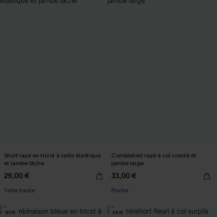
Short rayé en tricot à taille élastique
Combishort rayé à col cranté et
et jambe lâche
jambe large
29,00 €
33,00 €
Taille haute
Poche
NEW
NEW