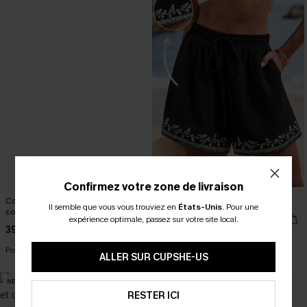
Confirmez votre zone de livraison
Combinaison rayée sans manches à
Short fleuri à cordon
Il semble que vous vous trouviez en
États-Unis
.
Pour une
col carré
34,00 €
expérience optimale, passez sur votre site local.
39,00 €
Poche
Poche
ALLER SUR CUPSHE-US
NEW
NEW
RESTER ICI