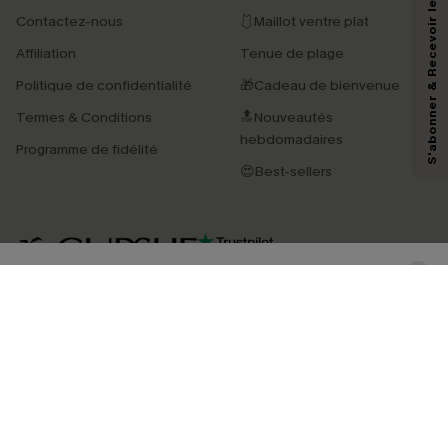
S'abonner & Recevoir le code
Contactez-nous
🩱Maillot ventre plat
En soumettant votre adresse e-mail, vous acceptez de recevoir des e-mails
Affiliation
Tenue de plage
marketing (y compris du contenu généré par l'IA) de Cupshe et
reconnaissez avoir pris connaissance de nos
Termes & Conditions
. Nous
Politique de confidentialité
🎁Cadeau de bienvenue
pouvons utiliser les données collectées sur notre site ainsi que des
technologies de suivi, telles que des pixels intégrés à nos e-mails, afin de
Termes & Conditions
🔝Nouveautés
savoir si ceux-ci ont été ouverts, de mesurer votre engagement, de
personnaliser nos contenus et nos offres, et de vous recommander des
hebdomadaires
Programme de fidélité
produits susceptibles de vous intéresser, conformément à notre
Politique de
confidentialité
. Vous pouvez vous désabonner à tout moment.
😍Best-sellers
S'ABONNER
4.4
TÉLÉCHARGEZ L’APP CUPSHE
SUIVEZ-NOUS