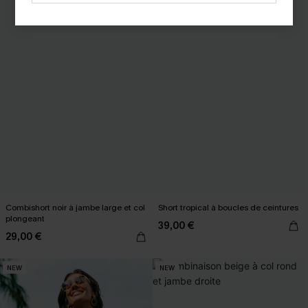
Combishort noir à jambe large et col
Short tropical à boucles de ceintures
plongeant
39,00 €
29,00 €
NEW
NEW