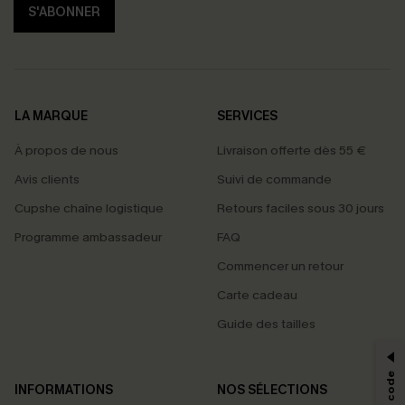
S'ABONNER
LA MARQUE
SERVICES
À propos de nous
Livraison offerte dès 55 €
Avis clients
Suivi de commande
Cupshe chaîne logistique
Retours faciles sous 30 jours
Programme ambassadeur
FAQ
Commencer un retour
Carte cadeau
PROFITEZ DE -15%
Guide des tailles
-15% dès 2 Achetés par E-mail
*Un code par commande, valable une seule fois.
INFORMATIONS
NOS SÉLECTIONS