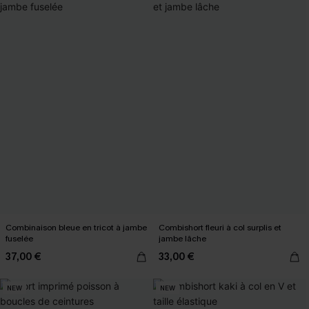
Combinaison bleue en tricot à jambe
Combishort fleuri à col surplis et
fuselée
jambe lâche
37,00 €
33,00 €
NEW
NEW