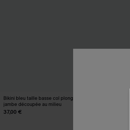
Bikini bleu taille basse col plongeant
Maillot de bai
jambe découpée au milieu
col montant
37,00 €
42,00 €