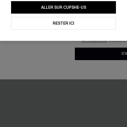
En soumettant votre adresse e-
ALLER SUR CUPSHE-US
mails marketing (y compris du
reconnaissez avoir pris conna
pouvons utiliser les données co
NEW
technologies de suivi, telles qu
RESTER ICI
savoir si ceux-ci ont été ouve
personnaliser nos contenus et 
produits susceptibles de vous 
de confidentialité
. Vous pouve
S'