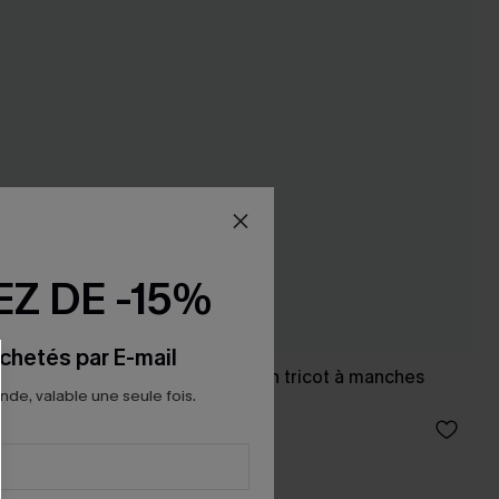
Z DE -15%
chetés par E-mail
u marine à
Combishort noir en tricot à manches
e, valable une seule fois.
courtes
33,00 €