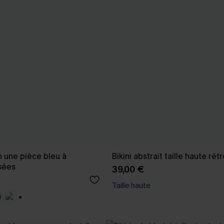
n une pièce bleu à
Bikini abstrait taille haute rét
isées
39,00 €
Taille haute
+1