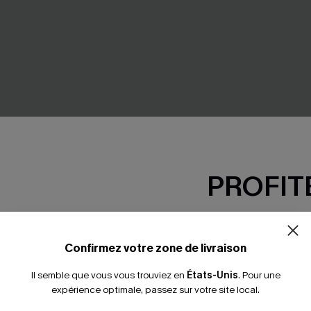
PROFITE
-15% dès 2 A
n une pièce ventre plat à
Maillot de bain une pièce ble
*Un code par command
Confirmez votre zone de livraison
col plongeant
38,00 €
Il semble que vous vous trouviez en
États-Unis
.
Pour une
expérience optimale, passez sur votre site local.