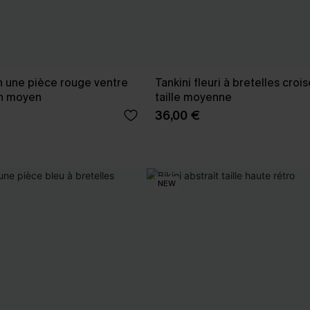
in une pièce rouge ventre
Tankini fleuri à bretelles croi
en moyen
taille moyenne
36,00 €
NEW