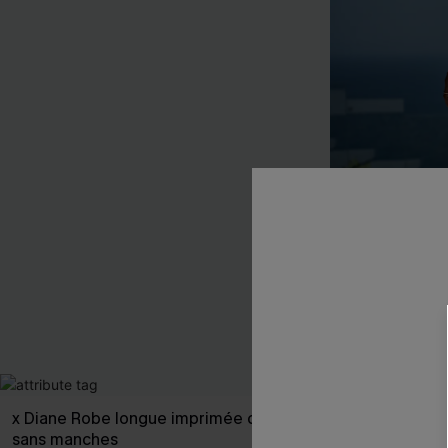
x Diane Robe longue imprimée col haut
Pantalon blan
sans manches
39,00 €