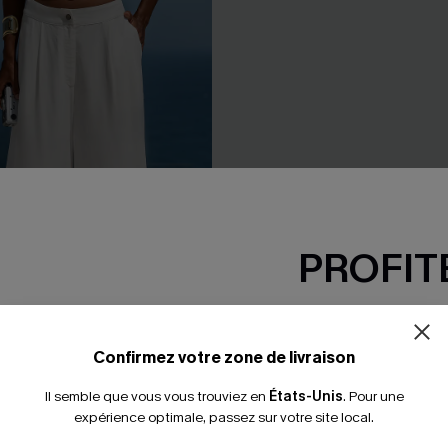
PROFITE
-15% dès 2 A
*Un code par command
Confirmez votre zone de livraison
Il semble que vous vous trouviez en
États-Unis
.
Pour une
expérience optimale, passez sur votre site local.
c à jambe droite
Jupe courte rayée ajustée
25,00 €