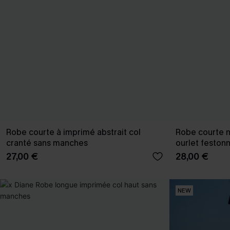
Robe courte à imprimé abstrait col
Robe courte n
cranté sans manches
ourlet feston
27,00 €
28,00 €
NEW