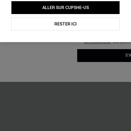
En soumettant votre adresse e-
ALLER SUR CUPSHE-US
mails marketing (y compris du
reconnaissez avoir pris conna
pouvons utiliser les données co
technologies de suivi, telles qu
RESTER ICI
NEW
savoir si ceux-ci ont été ouve
personnaliser nos contenus et 
produits susceptibles de vous 
de confidentialité
. Vous pouve
S'