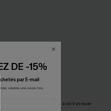
Z DE -15%
chetés par E-mail
e, valable une seule fois.
Top blanc en tricot à col V et nouer
devant