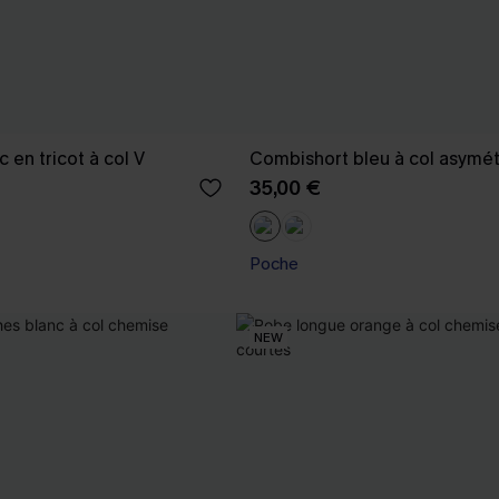
 en tricot à col V
Combishort bleu à col asymét
35,00 €
Poche
NEW