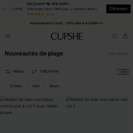
EXCLU APP 📲 -15% SUPP.
Obtenez
Téléchargez pour -15% supp. + livraison offerts !
Abonnement E-mail : -25% dès 4 achetés >>
50 k+
* Livraison éclair 2-3 jours ouvrés >>
Nouveautés de plage
570
articles
Filtres
TRIER PAR
Soldes
Noir
Blanc