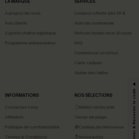
LA MARQUE
SERVICES
À propos de nous
Livraison offerte dès 55 €
Avis clients
Suivi de commande
Cupshe chaîne logistique
Retours faciles sous 30 jours
Programme ambassadeur
FAQ
Commencer un retour
Carte cadeau
PROFITEZ DE -15%
Guide des tailles
-15% dès 2 Achetés par E-mail
*Un code par commande, valable une seule fois.
S'abonner & Recevoir le code
INFORMATIONS
NOS SÉLECTIONS
Contactez-nous
🩱Maillot ventre plat
En soumettant votre adresse e-mail, vous acceptez de recevoir des e-mails
Affiliation
Tenue de plage
marketing (y compris du contenu généré par l'IA) de Cupshe et
reconnaissez avoir pris connaissance de nos
Termes & Conditions
. Nous
Politique de confidentialité
🎁Cadeau de bienvenue
pouvons utiliser les données collectées sur notre site ainsi que des
technologies de suivi, telles que des pixels intégrés à nos e-mails, afin de
Termes & Conditions
🔝Nouveautés
savoir si ceux-ci ont été ouverts, de mesurer votre engagement, de