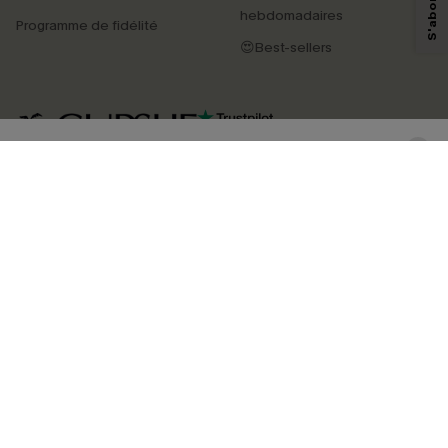
personnaliser nos contenus et nos offres, et de vous recommander des
hebdomadaires
Programme de fidélité
produits susceptibles de vous intéresser, conformément à notre
Politique de
confidentialité
. Vous pouvez vous désabonner à tout moment.
😍Best-sellers
S'ABONNER
4.4
TÉLÉCHARGEZ L’APP CUPSHE
SUIVEZ-NOUS
©2026 CUPSHE FRANCE