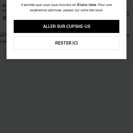
Il semble que vous vous trouviez en
États-Unis
.
Pour une
Bikini rouge à col plongeant et
Bikini noir taille haute à col en V
expérience optimale, passez sur votre site local.
couverture modérée
38,00 €
38,00 €
Taille haute
ALLER SUR CUPSHE-US
NEW
RESTER ICI