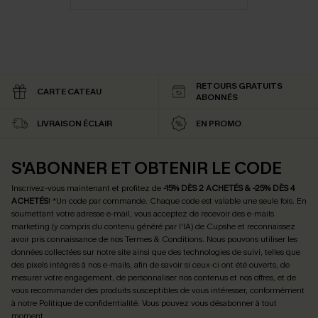
RETOURS GRATUITS
CARTE CATEAU
ABONNÉS
LIVRAISON ÉCLAIR
EN PROMO
S'ABONNER ET OBTENIR LE CODE
Inscrivez-vous maintenant et profitez de
-15% DÈS 2 ACHETÉS & -25% DÈS 4
ACHETÉS
! *Un code par commande. Chaque code est valable une seule fois.
En
soumettant votre adresse e-mail, vous acceptez de recevoir des e-mails
marketing (y compris du contenu généré par l'IA) de Cupshe et reconnaissez
avoir pris connaissance de nos
Termes & Conditions
. Nous pouvons utiliser les
données collectées sur notre site ainsi que des technologies de suivi, telles que
des pixels intégrés à nos e-mails, afin de savoir si ceux-ci ont été ouverts, de
mesurer votre engagement, de personnaliser nos contenus et nos offres, et de
vous recommander des produits susceptibles de vous intéresser, conformément
à notre
Politique de confidentialité
. Vous pouvez vous désabonner à tout
moment.