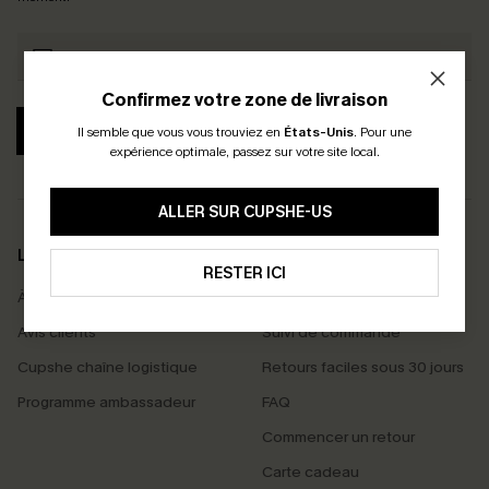
Confirmez votre zone de livraison
S'ABONNER
Il semble que vous vous trouviez en
États-Unis
.
Pour une
expérience optimale, passez sur votre site local.
ALLER SUR CUPSHE-US
LA MARQUE
SERVICES
RESTER ICI
À propos de nous
Livraison offerte dès 55 €
Avis clients
Suivi de commande
Cupshe chaîne logistique
Retours faciles sous 30 jours
Programme ambassadeur
FAQ
Commencer un retour
Carte cadeau