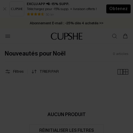
EXCLU APP 📲 -15% SUPP.
Obtenez
Téléchargez pour -15% supp. + livraison offerts !
* Livraison éclair 2-3 jours ouvrés >>
50 k+
Abonnement E-mail : -25% dès 4 achetés >>
Nouveautés pour Noël
0
articles
Filtres
TRIER PAR
AUCUN PRODUIT
RÉINITIALISER LES FILTRES