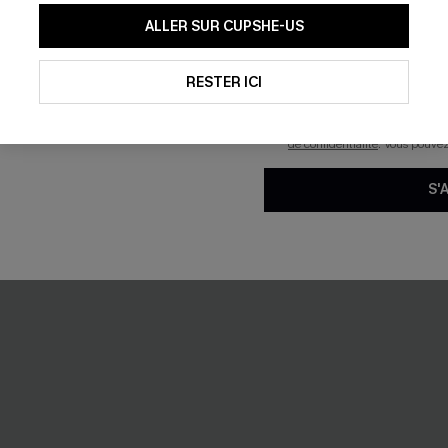
En soumettant votre adresse e-
ALLER SUR CUPSHE-US
mails marketing (y compris du
reconnaissez avoir pris conna
ama zèbre à manches
Ensemble pyjama léopard à c
pouvons utiliser les données co
25,00 €
technologies de suivi, telles qu
RESTER ICI
savoir si ceux-ci ont été ouve
personnaliser nos contenus et 
produits susceptibles de vous 
de confidentialité
. Vous pouve
S'