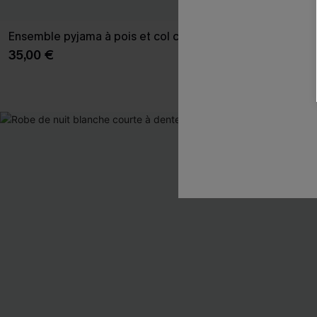
Ensemble pyjama à pois et col chemise
Ensemble pyj
courtes
35,00 €
27,00 €