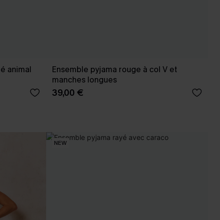
é animal
Ensemble pyjama rouge à col V et
manches longues
39,00 €
NEW