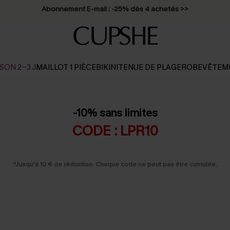
Abonnement E-mail : -25% dès 4 achetés >>
SON 2-3 J
MAILLOT 1 PIÈCE
BIKINI
TENUE DE PLAGE
ROBE
VÊTEM
-10% sans limites
CODE : LPR10
*Jusqu'à 10 € de réduction. Chaque code ne peut pas être cumulée.