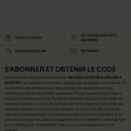
RETOURS GRATUITS
CARTE CATEAU
ABONNÉS
LIVRAISON ÉCLAIR
EN PROMO
S'ABONNER ET OBTENIR LE CODE
Inscrivez-vous maintenant et profitez de
-15% DÈS 2 ACHETÉS & -25% DÈS 4
ACHETÉS
! *Un code par commande. Chaque code est valable une seule fois.
En
soumettant votre adresse e-mail, vous acceptez de recevoir des e-mails
marketing (y compris du contenu généré par l'IA) de Cupshe et reconnaissez
avoir pris connaissance de nos
Termes & Conditions
. Nous pouvons utiliser les
données collectées sur notre site ainsi que des technologies de suivi, telles que
des pixels intégrés à nos e-mails, afin de savoir si ceux-ci ont été ouverts, de
mesurer votre engagement, de personnaliser nos contenus et nos offres, et de
vous recommander des produits susceptibles de vous intéresser, conformément
à notre
Politique de confidentialité
. Vous pouvez vous désabonner à tout
moment.