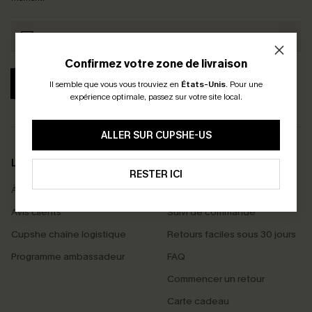
Confirmez votre zone de livraison
S'ABONNER
Il semble que vous vous trouviez en
États-Unis
.
Pour une
expérience optimale, passez sur votre site local.
ALLER SUR CUPSHE-US
LA MARQUE
SERVICES
RESTER ICI
À propos de nous
Livraison offerte dès 55 €
Avis clients
Suivi de commande
Cupshe chaîne logistique
Retours faciles sous 30 jours
Programme ambassadeur
FAQ
Commencer un retour
Carte cadeau