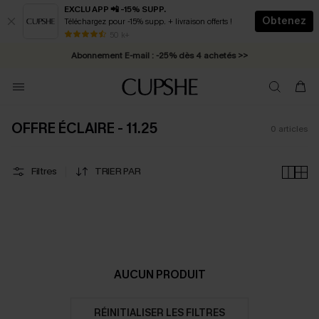
EXCLU APP 📲 -15% SUPP.
Obtenez
Téléchargez pour -15% supp. + livraison offerts !
* Livraison éclair 2-3 jours ouvrés >>
50 k+
Abonnement E-mail : -25% dès 4 achetés >>
OFFRE ÉCLAIRE - 11.25
0
articles
Filtres
TRIER PAR
AUCUN PRODUIT
RÉINITIALISER LES FILTRES