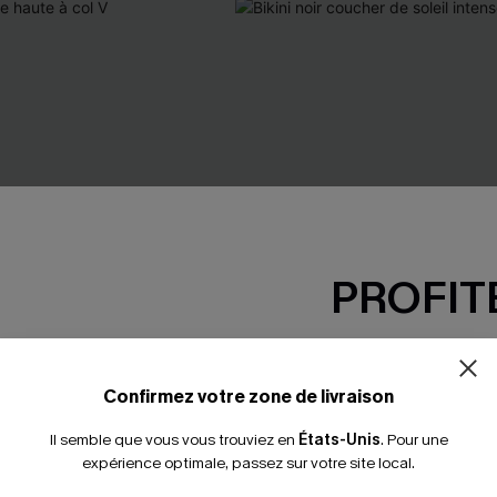
PROFITE
-15% dès 2 A
*Un code par command
Confirmez votre zone de livraison
Il semble que vous vous trouviez en
États-Unis
.
Pour une
expérience optimale, passez sur votre site local.