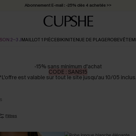
Abonnement E-mail : -25% dès 4 achetés >>
SON 2-3 J
MAILLOT 1 PIÈCE
BIKINI
TENUE DE PLAGE
ROBE
VÊTEM
-15% sans minimum d'achat
CODE : SANS15
*L'offre est valable sur tout le site jusqu'au 10/05 inclus
s
Filtres