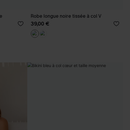
e
Robe longue noire tissée à col V
39,00 €