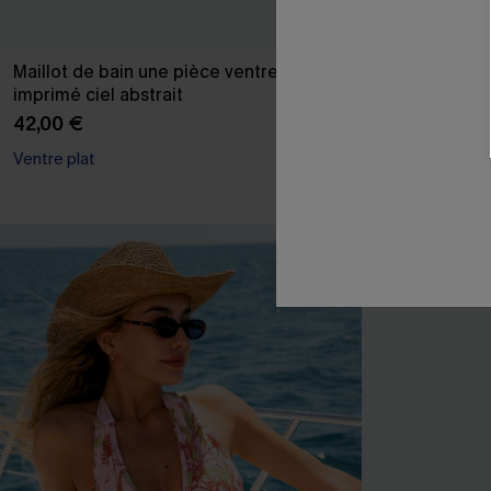
Maillot de bain une pièce ventre plat à
Bikini rouge ta
imprimé ciel abstrait
38,00 €
42,00 €
Ventre plat
Sans couture