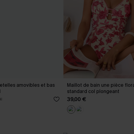
bretelles amovibles et bas
Maillot de bain une pièce flor
d
standard col plongeant
39,00 €
 €