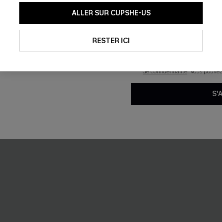
En soumettant votre adresse e-
ALLER SUR CUPSHE-US
mails marketing (y compris du
reconnaissez avoir pris conna
ille haute à col V
Bikini noir coucher de soleil i
pouvons utiliser les données co
technologies de suivi, telles qu
RESTER ICI
42,00 €
savoir si ceux-ci ont été ouve
personnaliser nos contenus et 
produits susceptibles de vous 
de confidentialité
. Vous pouve
🔥HOT
S'
-17%