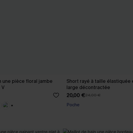
n une pièce floral jambe
Short rayé à taille élastiquée
 V
large décontractée
20,00 €
24,00 €
Poche
+1