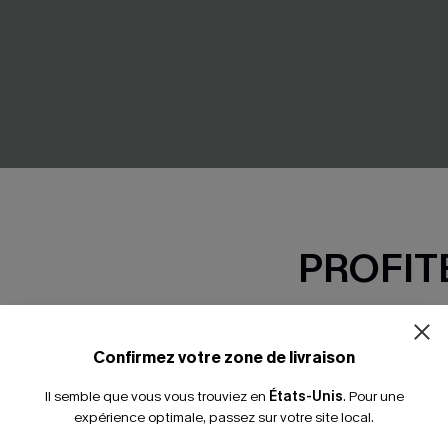
PROFITE
oire florale col V manches
Cardigan marron col V en tric
-15% dès 2 A
43,00 €
*Un code par command
Confirmez votre zone de livraison
Il semble que vous vous trouviez en
États-Unis
.
Pour une
expérience optimale, passez sur votre site local.