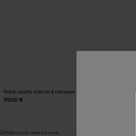
Robe courte marron à carreaux col haut
Robe longue n
longues
39,00 €
43,00 €
Taille haute