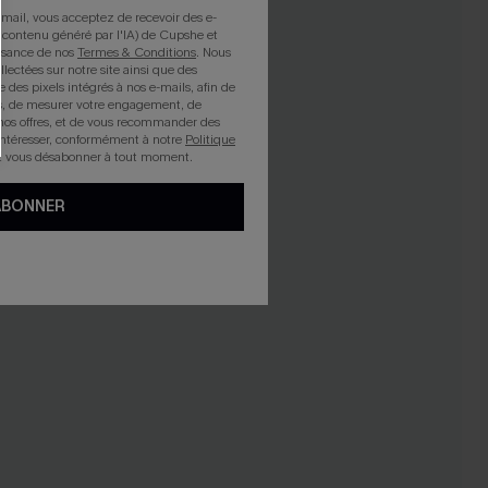
mail, vous acceptez de recevoir des e-
 contenu généré par l'IA) de Cupshe et
issance de nos
Termes & Conditions
. Nous
llectées sur notre site ainsi que des
e des pixels intégrés à nos e-mails, afin de
rts, de mesurer votre engagement, de
nos offres, et de vous recommander des
intéresser, conformément à notre
Politique
z vous désabonner à tout moment.
ABONNER