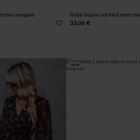
anches longues
Robe fleurie col haut sans m
33,00 €
NEW