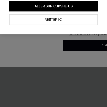
En soumettant votre adresse e-
ALLER SUR CUPSHE-US
mails marketing (y compris du
reconnaissez avoir pris conna
pouvons utiliser les données co
technologies de suivi, telles qu
RESTER ICI
savoir si ceux-ci ont été ouve
personnaliser nos contenus et 
produits susceptibles de vous 
de confidentialité
. Vous pouve
S'