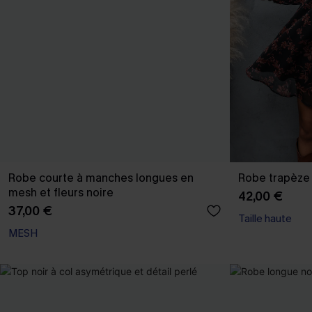
Robe courte à manches longues en
Robe trapèze c
mesh et fleurs noire
42,00 €
37,00 €
Taille haute
MESH