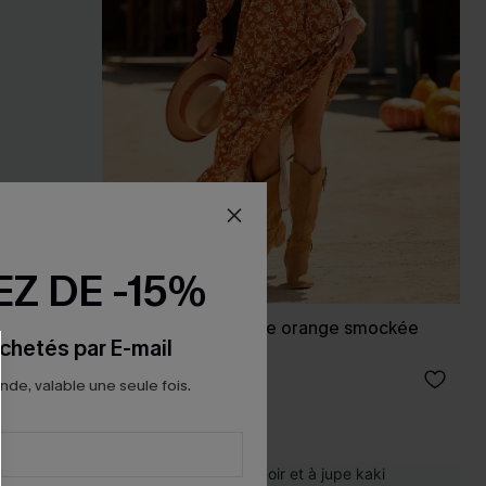
Z DE -15%
ot
Robe longue florale orange smockée
chetés par E-mail
col surplis
46,00 €
e, valable une seule fois.
Taille haute