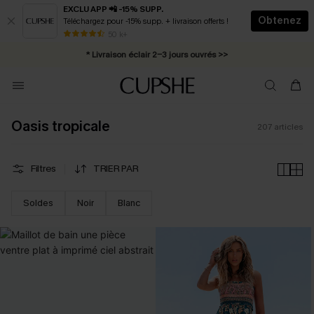
EXCLU APP 📲 -15% SUPP.
Obtenez
Téléchargez pour -15% supp. + livraison offerts !
Abonnement E-mail : -25% dès 4 achetés >>
50 k+
* Livraison éclair 2-3 jours ouvrés >>
Oasis tropicale
207
articles
Filtres
TRIER PAR
Soldes
Noir
Blanc