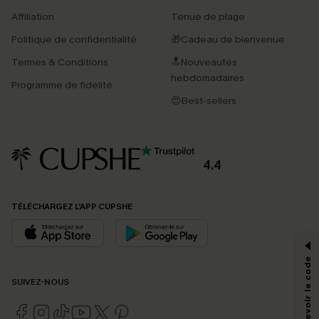
Affiliation
Tenue de plage
Politique de confidentialité
🎁Cadeau de bienvenue
Termes & Conditions
🔝Nouveautés
hebdomadaires
Programme de fidélité
😍Best-sellers
4.4
PROFITEZ DE -15%
TÉLÉCHARGEZ L’APP CUPSHE
-15% dès 2 Achetés par E-mail
*Un code par commande, valable une seule fois.
SUIVEZ-NOUS
En soumettant votre adresse e-mail, vous acceptez de recevoir des e-mails