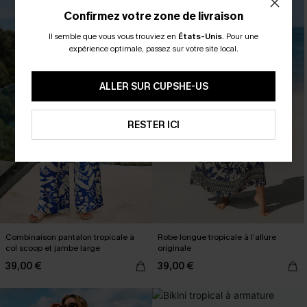
Confirmez votre zone de livraison
Il semble que vous vous trouviez en
États-Unis
.
Pour une
expérience optimale, passez sur votre site local.
ALLER SUR CUPSHE-US
RESTER ICI
Combinaison pantalon tropicale à
Robe longue tropicale à l’allure
col scoop et jambe large
originale
39,00 €
39,00 €