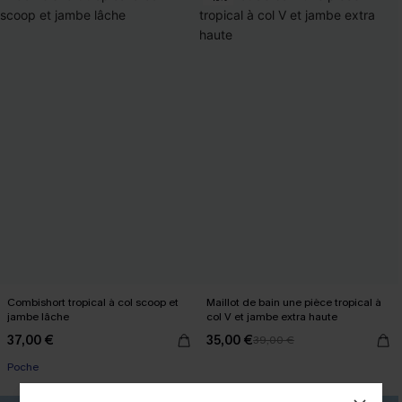
Combishort tropical à col scoop et
Maillot de bain une pièce tropical à
jambe lâche
col V et jambe extra haute
37,00 €
35,00 €
39,00 €
Poche