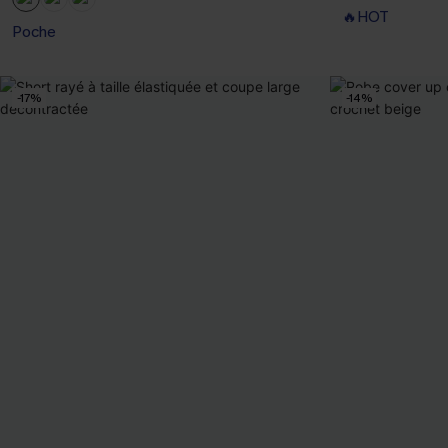
🔥HOT
Poche
-17%
-14%