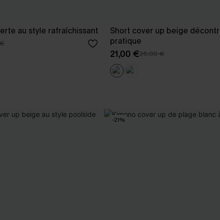
rte au style rafraîchissant
Short cover up beige décontr
pratique
 €
21,00 €
26,00 €
-21%