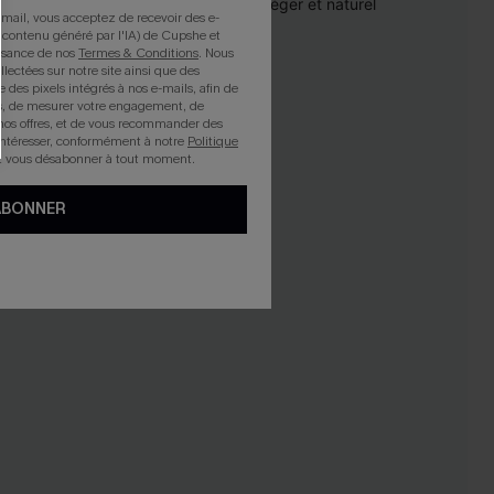
-19%
mail, vous acceptez de recevoir des e-
 contenu généré par l'IA) de Cupshe et
issance de nos
Termes & Conditions
. Nous
llectées sur notre site ainsi que des
e des pixels intégrés à nos e-mails, afin de
rts, de mesurer votre engagement, de
nos offres, et de vous recommander des
intéresser, conformément à notre
Politique
z vous désabonner à tout moment.
ABONNER