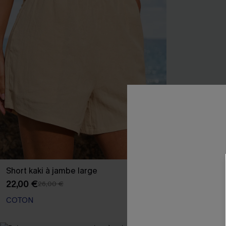
Short kaki à jambe large
Robe courte b
22,00 €
27,00 €
26,00 €
32,00 
COTON