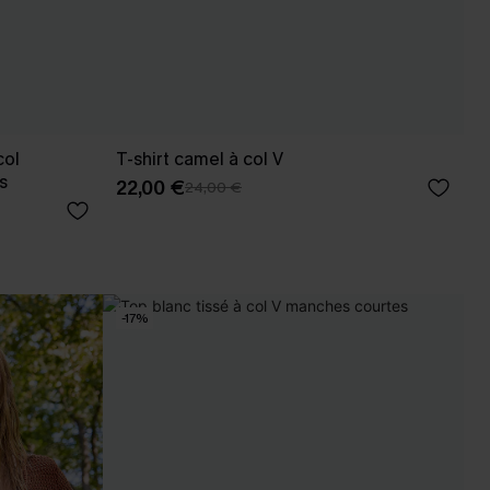
col
T-shirt camel à col V
s
22,00 €
24,00 €
-17%