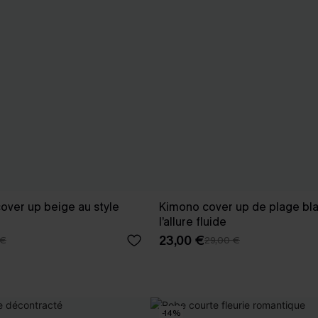
over up beige au style
Kimono cover up de plage bla
l’allure fluide
23,00 €
 €
29,00 €
-14%