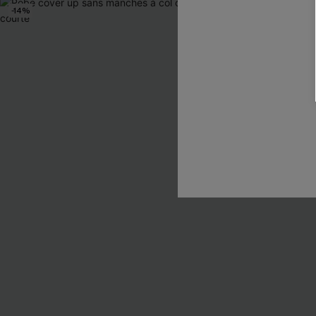
-14%
-15%