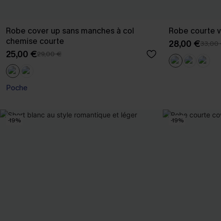
Robe cover up sans manches à col
Robe courte ve
chemise courte
28,00 €
33,00
25,00 €
29,00 €
Poche
-19%
-19%