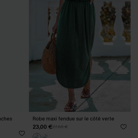
nches
Robe maxi fendue sur le côté verte
23,00 €
27,00 €