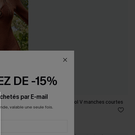
Z DE -15%
chetés par E-mail
décolleté
Top blanc tissé à col V manches courtes
e, valable une seule fois.
20,00 €
24,00 €