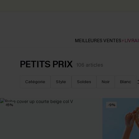
MEILLEURES VENTES
⚡LIVRAI
PETITS PRIX
106
articles
Catégorie
Style
Soldes
Noir
Blanc
-15%
-9%