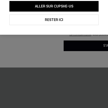
-19%
En soumettant votre adresse e-
ALLER SUR CUPSHE-US
mails marketing (y compris du
reconnaissez avoir pris conna
pouvons utiliser les données co
technologies de suivi, telles qu
RESTER ICI
savoir si ceux-ci ont été ouve
personnaliser nos contenus et 
produits susceptibles de vous 
de confidentialité
. Vous pouve
S'