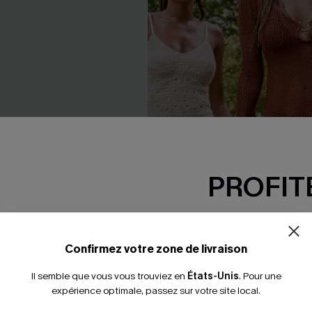
PROFITE
-15% dès 2 A
lanche à col montant
x JOJO robe cover-up courte 
*Un code par command
Confirmez votre zone de livraison
plongeant manches longues
€
33,00 €
39,00 €
Il semble que vous vous trouviez en
États-Unis
.
Pour une
expérience optimale, passez sur votre site local.