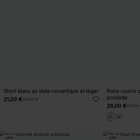
Short blanc au style romantique et léger
Robe courte c
poolside
21,00 €
26,00 €
26,00 €
32,00
-14%
-21%