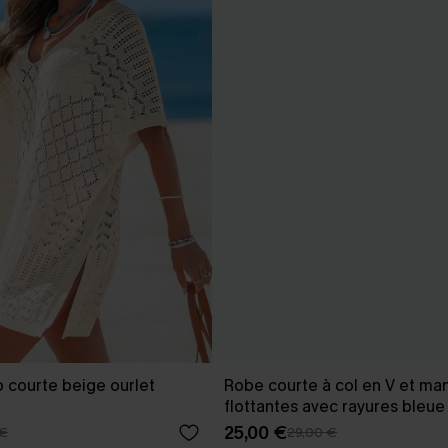
 courte beige ourlet
Robe courte à col en V et ma
flottantes avec rayures bleue
25,00 €
 €
29,00 €