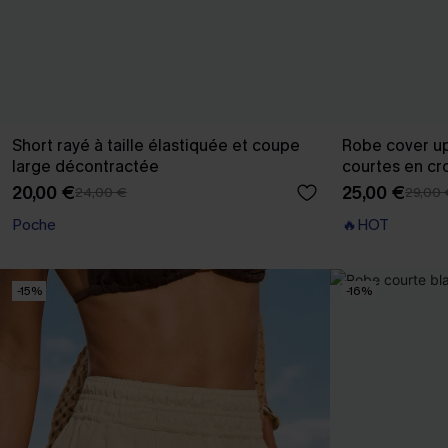
Short rayé à taille élastiquée et coupe
Robe cover u
large décontractée
courtes en cr
20,00 €
25,00 €
24,00 €
29,00 
Poche
🔥HOT
-15%
-16%