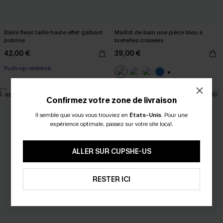
Bikini fleuri taille haute effet galbant
Maillot de bain une pièce bleu à
poitrine
bretelles croisées
42,00 €
39,00 €
Push-up renforcé
+2
NEW
NEW
Confirmez votre zone de livraison
Il semble que vous vous trouviez en
États-Unis
.
Pour une
expérience optimale, passez sur votre site local.
ALLER SUR CUPSHE-US
RESTER ICI