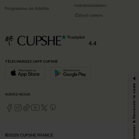
hebdomadaires
Programme de fidélité
😍Best-sellers
4.4
PROFITEZ DE -15%
TÉLÉCHARGEZ L’APP CUPSHE
-15% dès 2 Achetés par E-mail
*Un code par commande, valable une seule fois.
S'abonner & Recevoir le code
SUIVEZ-NOUS
En soumettant votre adresse e-mail, vous acceptez de recevoir des e-mails
marketing (y compris du contenu généré par l'IA) de Cupshe et
reconnaissez avoir pris connaissance de nos
Termes & Conditions
. Nous
pouvons utiliser les données collectées sur notre site ainsi que des
technologies de suivi, telles que des pixels intégrés à nos e-mails, afin de
savoir si ceux-ci ont été ouverts, de mesurer votre engagement, de
©2026 CUPSHE FRANCE
personnaliser nos contenus et nos offres, et de vous recommander des