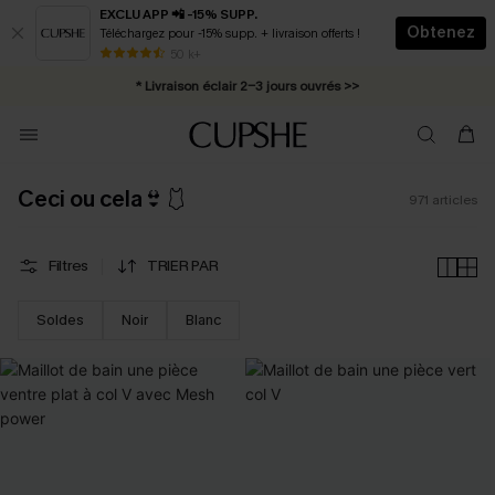
EXCLU APP 📲 -15% SUPP.
Obtenez
Téléchargez pour -15% supp. + livraison offerts !
Abonnement E-mail : -25% dès 4 achetés >>
50 k+
* Livraison éclair 2-3 jours ouvrés >>
Ceci ou cela👙🩱
971
articles
Filtres
TRIER PAR
Soldes
Noir
Blanc