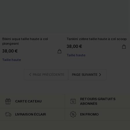
Bikini aqua taille haute à col
Tankini zèbre taille haute à col scoop
plongeant
38,00 €
38,00 €
Taille haute
Taille haute
PAGE PRÉCÉDENTE
PAGE SUIVANTE
RETOURS GRATUITS
CARTE CATEAU
ABONNÉS
LIVRAISON ÉCLAIR
EN PROMO