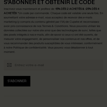
S'ABONNER ET OBTENIR LE CODE
Inscrivez-vous maintenant et profitez de
-15% DÈS 2 ACHETÉS & -25% DÈS 4
ACHETÉS
! *Un code par commande. Chaque code est valable une seule fois.
En
soumettant votre adresse e-mail, vous acceptez de recevoir des e-mails
marketing (y compris du contenu généré par l'IA) de Cupshe et reconnaissez
avoir pris connaissance de nos
Termes & Conditions
. Nous pouvons utiliser les
données collectées sur notre site ainsi que des technologies de suivi, telles que
des pixels intégrés à nos e-mails, afin de savoir si ceux-ci ont été ouverts, de
mesurer votre engagement, de personnaliser nos contenus et nos offres, et de
vous recommander des produits susceptibles de vous intéresser, conformément
à notre
Politique de confidentialité
. Vous pouvez vous désabonner à tout
moment.
S'ABONNER