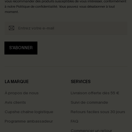
vous recommander des produits susceptibles de vous intéresser, conformément
à notre
Politique de confidentialité
. Vous pouvez vous désabonner à tout
moment.
S'ABONNER
LA MARQUE
SERVICES
À propos de nous
Livraison offerte dès 55 €
Avis clients
Suivi de commande
Cupshe chaîne logistique
Retours faciles sous 30 jours
Programme ambassadeur
FAQ
Commencer un retour