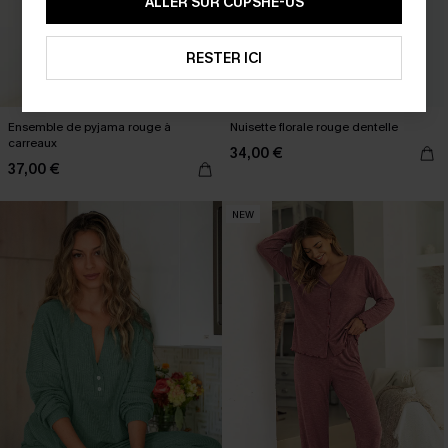
ALLER SUR CUPSHE-US
RESTER ICI
Ensemble de pyjama rouge à
Nuisette florale rouge dentelle
carreaux
34,00 €
37,00 €
NEW