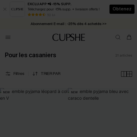
EXCLU APP 📲 -15% SUPP.
Obtenez
Téléchargez pour -15% supp. + livraison offerts !
* Livraison éclair 2-3 jours ouvrés >>
50 k+
Abonnement E-mail : -25% dès 4 achetés >>
Pour les casaniers
21
articles
Filtres
TRIER PAR
NEW
NEW