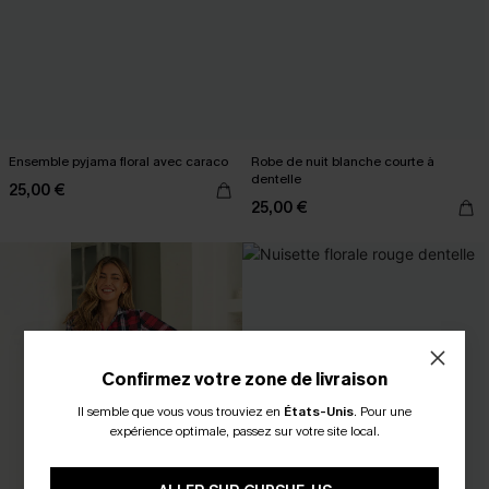
Ensemble pyjama floral avec caraco
Robe de nuit blanche courte à
dentelle
25,00 €
25,00 €
Confirmez votre zone de livraison
Il semble que vous vous trouviez en
États-Unis
.
Pour une
expérience optimale, passez sur votre site local.