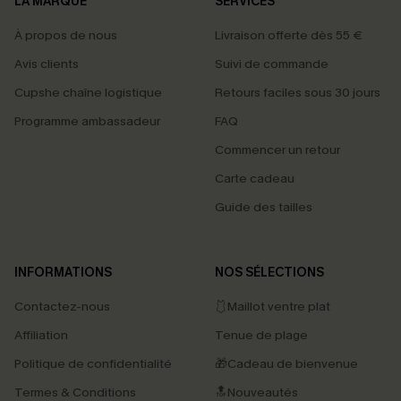
LA MARQUE
SERVICES
À propos de nous
Livraison offerte dès 55 €
Avis clients
Suivi de commande
Cupshe chaîne logistique
Retours faciles sous 30 jours
Programme ambassadeur
FAQ
Commencer un retour
Carte cadeau
Guide des tailles
INFORMATIONS
NOS SÉLECTIONS
Contactez-nous
🩱Maillot ventre plat
Affiliation
Tenue de plage
Politique de confidentialité
🎁Cadeau de bienvenue
Termes & Conditions
🔝Nouveautés