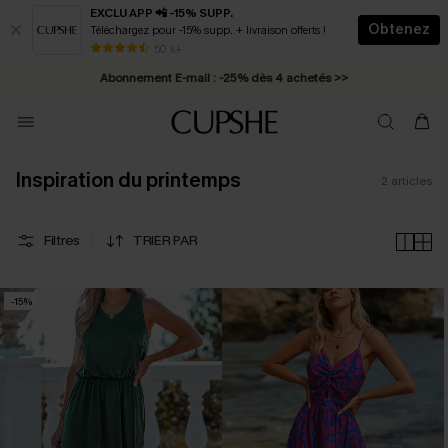
EXCLU APP 📲 -15% SUPP.
Obtenez
Téléchargez pour -15% supp. + livraison offerts !
* Livraison éclair 2-3 jours ouvrés >>
50 k+
Abonnement E-mail : -25% dès 4 achetés >>
Inspiration du printemps
2
articles
Filtres
TRIER PAR
-15%