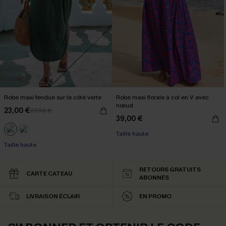
Robe maxi fendue sur le côté verte
Robe maxi florale à col en V avec
nœud
23,00 €
27,00 €
39,00 €
Taille haute
Taille haute
RETOURS GRATUITS
CARTE CATEAU
ABONNÉS
LIVRAISON ÉCLAIR
EN PROMO