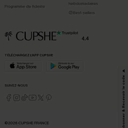
hebdomadaires
Programme de fidélité
😍Best-sellers
4.4
PROFITEZ DE -15%
TÉLÉCHARGEZ L’APP CUPSHE
-15% dès 2 Achetés par E-mail
*Un code par commande, valable une seule fois.
S'abonner & Recevoir le code
SUIVEZ-NOUS
En soumettant votre adresse e-mail, vous acceptez de recevoir des e-mails
marketing (y compris du contenu généré par l'IA) de Cupshe et
reconnaissez avoir pris connaissance de nos
Termes & Conditions
. Nous
pouvons utiliser les données collectées sur notre site ainsi que des
technologies de suivi, telles que des pixels intégrés à nos e-mails, afin de
savoir si ceux-ci ont été ouverts, de mesurer votre engagement, de
©2026 CUPSHE FRANCE
personnaliser nos contenus et nos offres, et de vous recommander des