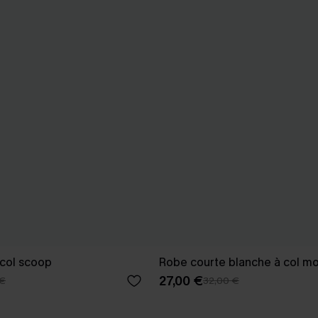
 col scoop
Robe courte blanche à col m
27,00 €
 €
32,00 €