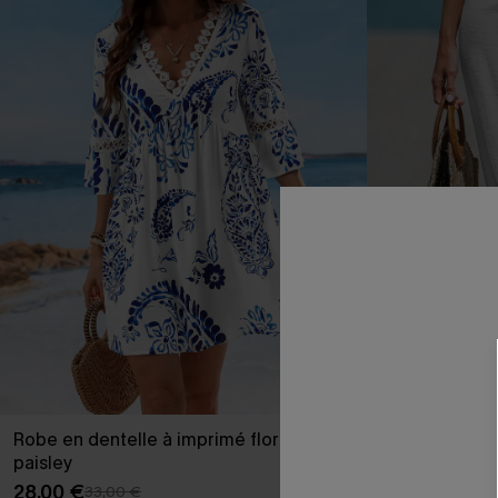
Robe en dentelle à imprimé floral
Paréo cover u
paisley
transparent
28,00 €
22,00 €
33,00 €
26,00