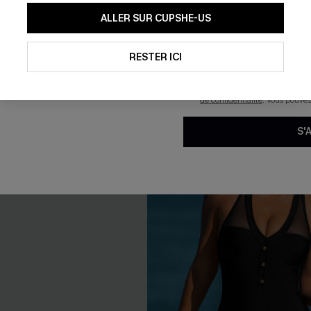
En soumettant votre adresse e-
ALLER SUR CUPSHE-US
JACQUARD
mails marketing (y compris du
reconnaissez avoir pris conna
pouvons utiliser les données co
technologies de suivi, telles qu
RESTER ICI
savoir si ceux-ci ont été ouve
personnaliser nos contenus et 
produits susceptibles de vous 
-21%
de confidentialité
. Vous pouve
S'