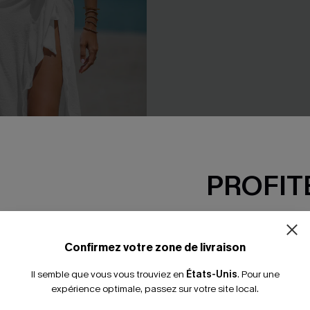
PROFITE
-15% dès 2 A
*Un code par command
Confirmez votre zone de livraison
p maxi à volants
Bikini vert à col plongeant et
Il semble que vous vous trouviez en
États-Unis
.
Pour une
haute
expérience optimale, passez sur votre site local.
35,00 €
 €
39,00 €