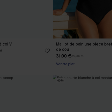
à col V
Maillot de bain une pièce bret
de cou
 €
31,00 €
39,00 €
Ventre plat
-16%