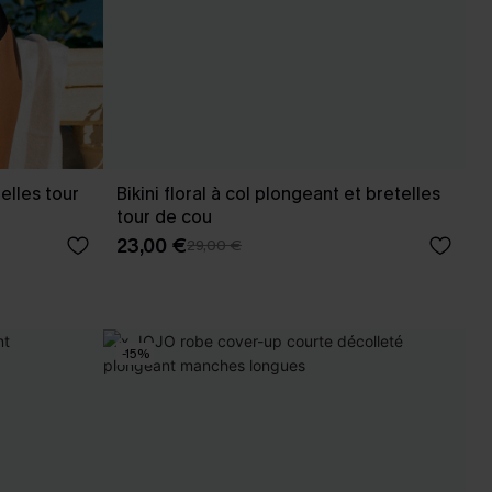
elles tour
Bikini floral à col plongeant et bretelles
tour de cou
23,00 €
29,00 €
-15%