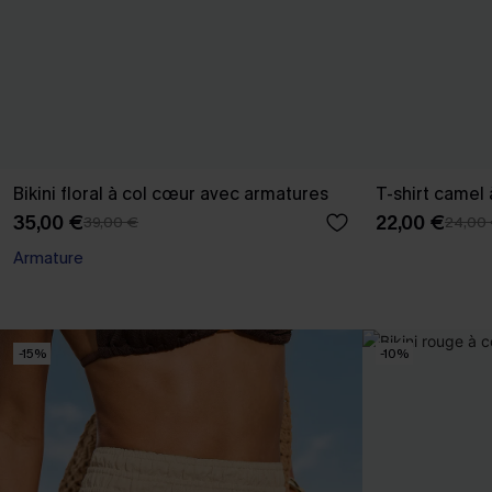
Bikini floral à col cœur avec armatures
T-shirt camel 
35,00 €
22,00 €
39,00 €
24,00
Armature
-15%
-10%