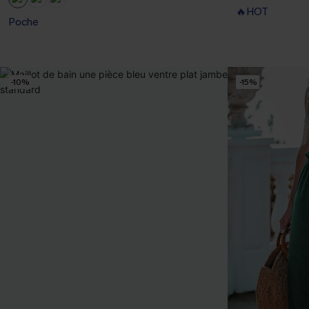
🔥HOT
Poche
-10%
-15%