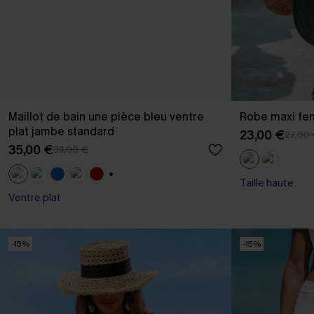
Maillot de bain une pièce bleu ventre
Robe maxi fen
plat jambe standard
23,00 €
27,00
35,00 €
39,00 €
Taille haute
+1
Ventre plat
-15%
-15%