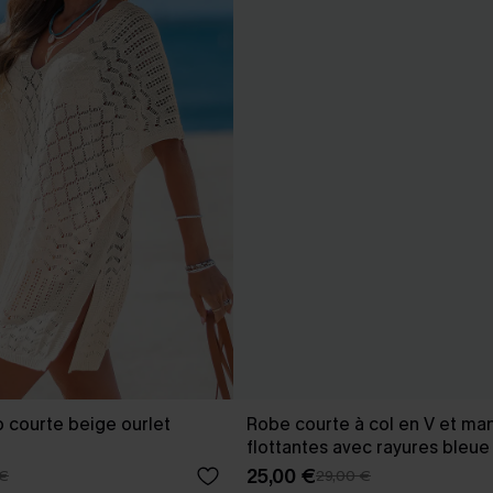
 courte beige ourlet
Robe courte à col en V et ma
flottantes avec rayures bleue
25,00 €
 €
29,00 €