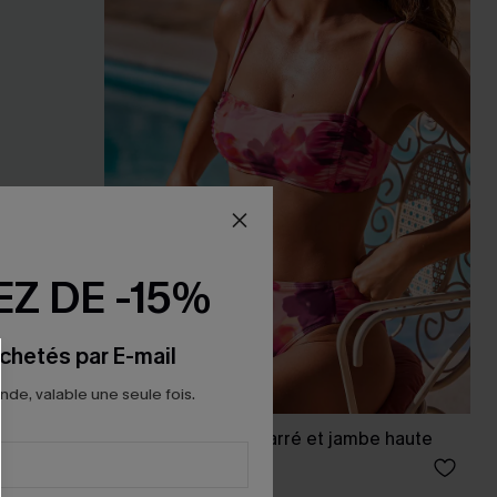
Z DE -15%
chetés par E-mail
e, valable une seule fois.
 jambe
Bikini floral à col carré et jambe haute
35,00 €
39,00 €