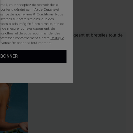
mail, vous acceptez de recevoir des e-
 contenu généré par l'IA) de Cupshe et
issance de nos
Termes & Conditions
. Nous
llectées sur notre site ainsi que des
e des pixels intégrés à nos e-mails, afin de
rts, de mesurer votre engagement, de
nos offres, et de vous recommander des
intéresser, conformément à notre
Politique
-21%
z vous désabonner à tout moment.
ABONNER