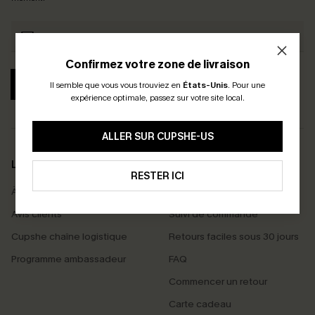
Confirmez votre zone de livraison
S'ABONNER
Il semble que vous vous trouviez en
États-Unis
.
Pour une
expérience optimale, passez sur votre site local.
ALLER SUR CUPSHE-US
LA MARQUE
SERVICES
RESTER ICI
À propos de nous
Livraison offerte dès 55 €
Avis clients
Suivi de commande
Cupshe chaîne logistique
Retours faciles sous 30 jours
Programme ambassadeur
FAQ
Commencer un retour
Carte cadeau