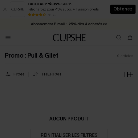
EXCLU APP 📲 -15% SUPP.
Obtenez
Téléchargez pour -15% supp. + livraison offerts !
* Livraison éclair 2-3 jours ouvrés >>
50 k+
Abonnement E-mail : -25% dès 4 achetés >>
Promo : Pull & Gilet
0
articles
Filtres
TRIER PAR
AUCUN PRODUIT
RÉINITIALISER LES FILTRES