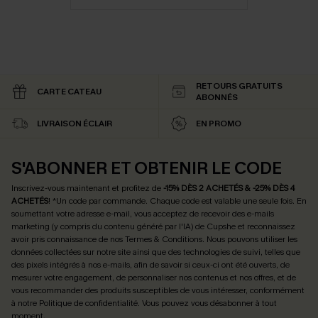
RETOURS GRATUITS
CARTE CATEAU
ABONNÉS
LIVRAISON ÉCLAIR
EN PROMO
S'ABONNER ET OBTENIR LE CODE
Inscrivez-vous maintenant et profitez de
-15% DÈS 2 ACHETÉS & -25% DÈS 4
ACHETÉS
! *Un code par commande. Chaque code est valable une seule fois.
En
soumettant votre adresse e-mail, vous acceptez de recevoir des e-mails
marketing (y compris du contenu généré par l'IA) de Cupshe et reconnaissez
avoir pris connaissance de nos
Termes & Conditions
. Nous pouvons utiliser les
données collectées sur notre site ainsi que des technologies de suivi, telles que
des pixels intégrés à nos e-mails, afin de savoir si ceux-ci ont été ouverts, de
mesurer votre engagement, de personnaliser nos contenus et nos offres, et de
vous recommander des produits susceptibles de vous intéresser, conformément
à notre
Politique de confidentialité
. Vous pouvez vous désabonner à tout
moment.