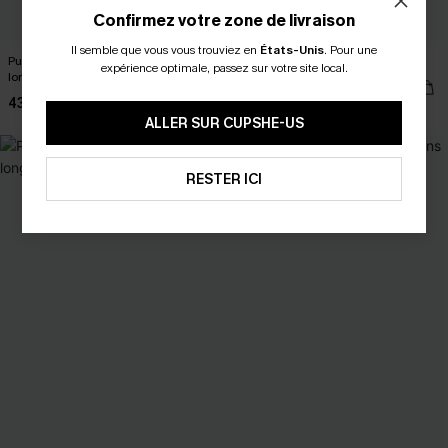
Confirmez votre zone de livraison
Il semble que vous vous trouviez en
États-Unis
.
Pour une
Pull crème col V en tricot manches
Cardigan bleu col V syle preppy
expérience optimale, passez sur votre site local.
longues
39,00 €
43,00 €
ALLER SUR CUPSHE-US
RESTER ICI