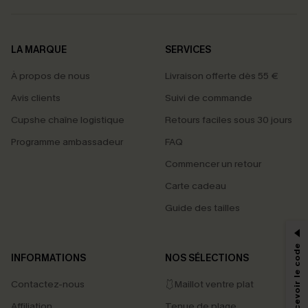
LA MARQUE
SERVICES
À propos de nous
Livraison offerte dès 55 €
Avis clients
Suivi de commande
Cupshe chaîne logistique
Retours faciles sous 30 jours
Programme ambassadeur
FAQ
Commencer un retour
Carte cadeau
PROFITEZ DE -15%
Guide des tailles
-15% dès 2 Achetés par E-mail
*Un code par commande, valable une seule fois.
INFORMATIONS
NOS SÉLECTIONS
Contactez-nous
🩱Maillot ventre plat
En soumettant votre adresse e-mail, vous acceptez de recevoir des e-mails
Affiliation
Tenue de plage