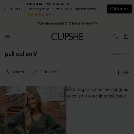
EXCLU APP 📲 -15% SUPP.
Obtenez
Téléchargez pour -15% supp. + livraison offerts !
Abonnement E-mail : -25% dès 4 achetés >>
50 k+
* Livraison éclair 2-3 jours ouvrés >>
pull col en V
52
articles
Filtres
TRIER PAR