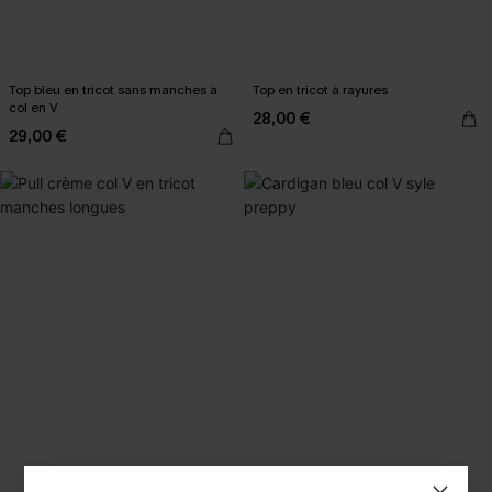
Top bleu en tricot sans manches à
Top en tricot à rayures
col en V
28,00 €
29,00 €