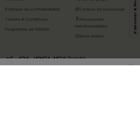
S'abonner & Recevoir le code
marketing (y compris du contenu généré par l'IA) de Cupshe et
reconnaissez avoir pris connaissance de nos
Termes & Conditions
. Nous
Politique de confidentialité
🎁Cadeau de bienvenue
pouvons utiliser les données collectées sur notre site ainsi que des
technologies de suivi, telles que des pixels intégrés à nos e-mails, afin de
Termes & Conditions
🔝Nouveautés
savoir si ceux-ci ont été ouverts, de mesurer votre engagement, de
personnaliser nos contenus et nos offres, et de vous recommander des
hebdomadaires
Programme de fidélité
produits susceptibles de vous intéresser, conformément à notre
Politique de
confidentialité
. Vous pouvez vous désabonner à tout moment.
😍Best-sellers
S'ABONNER
4.4
TÉLÉCHARGEZ L’APP CUPSHE
SUIVEZ-NOUS