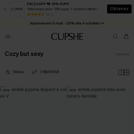
EXCLU APP 📲 -15% SUPP.
Obtenez
Téléchargez pour -15% supp. + livraison offerts !
* Livraison éclair 2-3 jours ouvrés >>
50 k+
Abonnement E-mail : -25% dès 4 achetés >>
Cozy but sexy
7
articles
Filtres
TRIER PAR
NEW
NEW