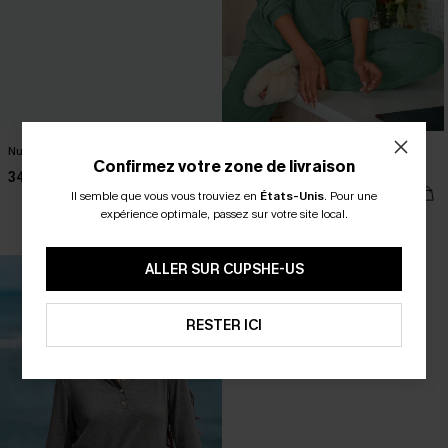
Nuisette florale rouge dentelle
Ensemble de pyjama côtelé à
Confirmez votre zone de livraison
manches longues et pantalon
34,00 €
42,00 €
Il semble que vous vous trouviez en
États-Unis
.
Pour une
expérience optimale, passez sur votre site local.
🔥HOT
ALLER SUR CUPSHE-US
RESTER ICI