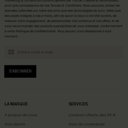
marketing (y compris du contenu généré par l'IA) de Cupshe et reconnaissez
avoir pris connaissance de nos
Termes & Conditions
. Nous pouvons utiliser les
données collectées sur notre site ainsi que des technologies de suivi, telles que
des pixels intégrés à nos e-mails, afin de savoir si ceux-ci ont été ouverts, de
mesurer votre engagement, de personnaliser nos contenus et nos offres, et de
vous recommander des produits susceptibles de vous intéresser, conformément
à notre
Politique de confidentialité
. Vous pouvez vous désabonner à tout
moment.
S'ABONNER
LA MARQUE
SERVICES
À propos de nous
Livraison offerte dès 55 €
Avis clients
Suivi de commande