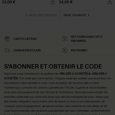
32,00 €
34,00 €
PAGE PRÉCÉDENTE
PAGE SUIVANTE
RETOURS GRATUITS
CARTE CATEAU
ABONNÉS
LIVRAISON ÉCLAIR
EN PROMO
S'ABONNER ET OBTENIR LE CODE
Inscrivez-vous maintenant et profitez de
-15% DÈS 2 ACHETÉS & -25% DÈS 4
ACHETÉS
! *Un code par commande. Chaque code est valable une seule fois.
En
soumettant votre adresse e-mail, vous acceptez de recevoir des e-mails
marketing (y compris du contenu généré par l'IA) de Cupshe et reconnaissez
avoir pris connaissance de nos
Termes & Conditions
. Nous pouvons utiliser les
données collectées sur notre site ainsi que des technologies de suivi, telles que
des pixels intégrés à nos e-mails, afin de savoir si ceux-ci ont été ouverts, de
mesurer votre engagement, de personnaliser nos contenus et nos offres, et de
vous recommander des produits susceptibles de vous intéresser, conformément