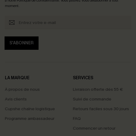
à notre
Politique de confidentialité
. Vous pouvez vous désabonner à tout
moment.
S'ABONNER
LA MARQUE
SERVICES
À propos de nous
Livraison offerte dès 55 €
Avis clients
Suivi de commande
Cupshe chaîne logistique
Retours faciles sous 30 jours
Programme ambassadeur
FAQ
Commencer un retour