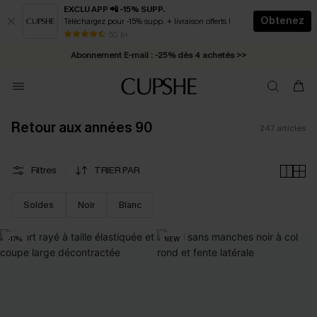
EXCLU APP 📲 -15% SUPP.
Obtenez
Téléchargez pour -15% supp. + livraison offerts !
Abonnement E-mail : -25% dès 4 achetés >>
50 k+
* Livraison éclair 2-3 jours ouvrés >>
Retour aux années 90
247
articles
Filtres
TRIER PAR
Soldes
Noir
Blanc
-17%
NEW