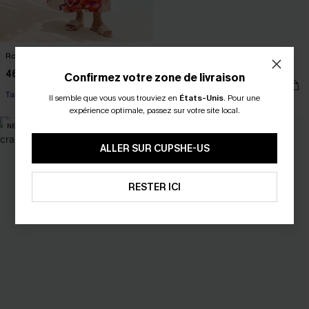
Robe longue fleurie à col montant
Robe courte rayée boutonnée
devant à ourlet bouffant
46,00 €
Confirmez votre zone de livraison
43,00 €
Taille haute
Il semble que vous vous trouviez en
États-Unis
.
Pour une
expérience optimale, passez sur votre site local.
NEW
NEW
ALLER SUR CUPSHE-US
RESTER ICI